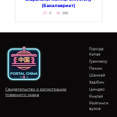
(Бакалавриат)
0
282
Города
Китая
Гуанчжоу
Пекин
Шанхай
Харбин
Циндао
Свидетельство о регистрации
товарного знака
Яньтай
Рейтинги
вузов