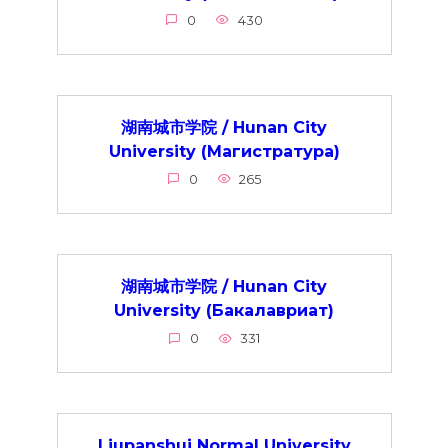
0
430
湖南城市学院 / Hunan City
University (Магистратура)
0
265
湖南城市学院 / Hunan City
University (Бакалавриат)
0
331
Liupanshui Normal University