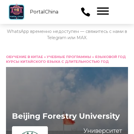
PortalChina
Menu
WhatsApp временно недоступен — свяжитесь с нами в
Telegram или MAX.
Перейти
к
ОБУЧЕНИЕ В КИТАЕ
»
УЧЕБНЫЕ ПРОГРАММЫ
»
ЯЗЫКОВОЙ ГОД
КУРСЫ КИТАЙСКОГО ЯЗЫКА С ДЛИТЕЛЬНОСТЬЮ ГОД
содержанию
Beijing Forestry University
Университет