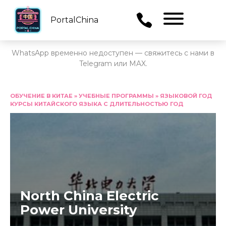
PortalChina
Menu
WhatsApp временно недоступен — свяжитесь с нами в
Telegram или MAX.
Перейти
к
ОБУЧЕНИЕ В КИТАЕ
»
УЧЕБНЫЕ ПРОГРАММЫ
»
ЯЗЫКОВОЙ ГОД
КУРСЫ КИТАЙСКОГО ЯЗЫКА С ДЛИТЕЛЬНОСТЬЮ ГОД
содержанию
North China Electric
Power University