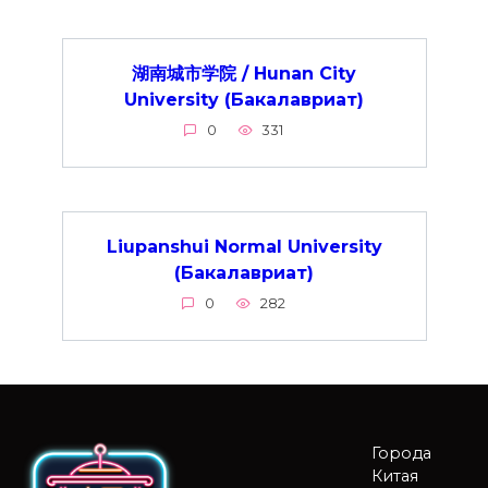
湖南城市学院 / Hunan City
University (Бакалавриат)
0
331
Liupanshui Normal University
(Бакалавриат)
0
282
Города
Китая