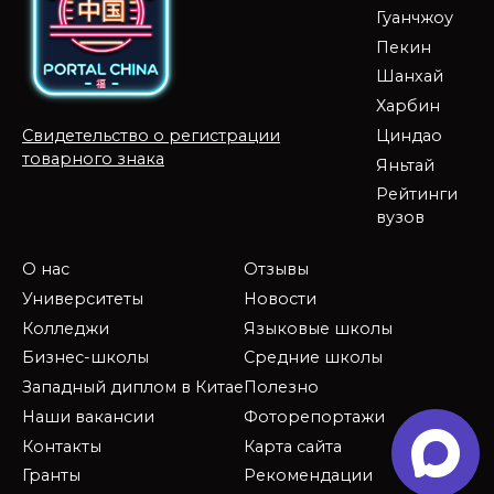
Гуанчжоу
Пекин
Шанхай
Харбин
Циндао
Свидетельство о регистрации
товарного знака
Яньтай
Рейтинги
вузов
О нас
Отзывы
Университеты
Новости
Колледжи
Языковые школы
Бизнес-школы
Средние школы
Западный диплом в Китае
Полезно
Наши вакансии
Фоторепортажи
Контакты
Карта сайта
Гранты
Рекомендации