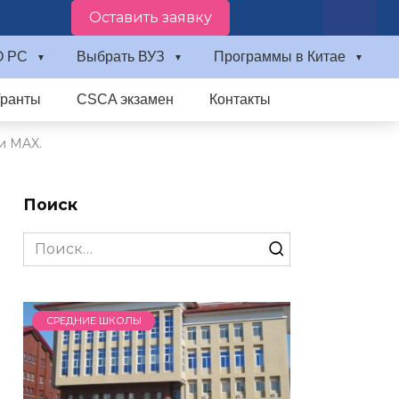
Оставить заявку
О PC
Выбрать ВУЗ
Программы в Китае
Гранты
CSCA экзамен
Контакты
и MAX.
Поиск
Search
for:
СРЕДНИЕ ШКОЛЫ