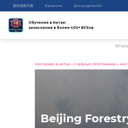
面向高校代表
Вакансии
Для родителей
Обучение в Китае:
зачисление в более 400+ ВУЗов
Whats
Перейти
к
ОБУЧЕНИЕ В КИТАЕ
»
УЧЕБНЫЕ ПРОГРАММЫ
»
МАГ
содержанию
Beijing Forestr