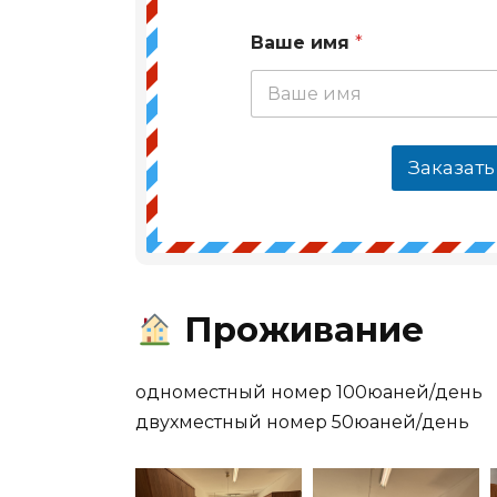
Ваше имя
*
Заказать
Проживание
одноместный номер 100юаней/день
двухместный номер 50юаней/день