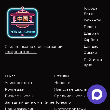
Города
Китая
Гуанчжоу
Пекин
Шанхай
Харбин
Циндао
Свидетельство о регистрации
товарного знака
Яньтай
Рейтинги
вузов
О нас
Отзывы
Университеты
Новости
Колледжи
Языковые школы
Бизнес-школы
Средние школы
Западный диплом в Китае
Полезно
Наши вакансии
Фоторепортажи