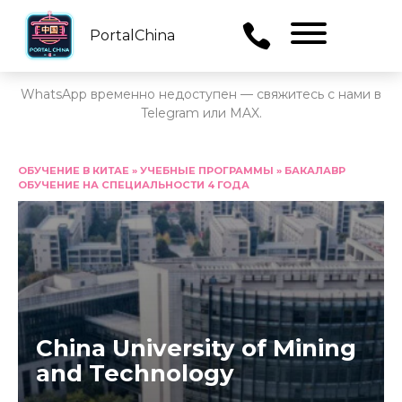
PortalChina
Menu
WhatsApp временно недоступен — свяжитесь с нами в
Telegram или MAX.
Перейти
к
ОБУЧЕНИЕ В КИТАЕ
»
УЧЕБНЫЕ ПРОГРАММЫ
»
БАКАЛАВР
ОБУЧЕНИЕ НА СПЕЦИАЛЬНОСТИ 4 ГОДА
содержанию
China University of Mining
and Technology