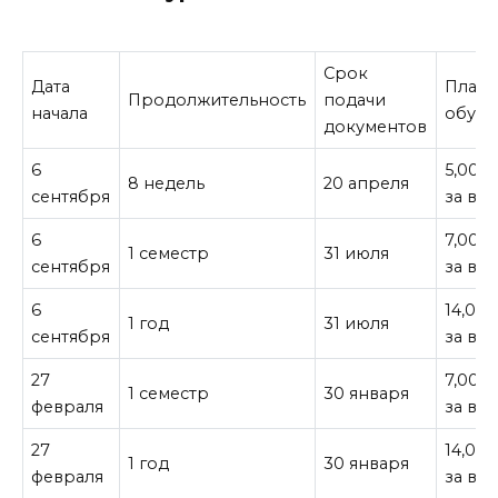
Срок
Дата
Плата
Продолжительность
подачи
начала
обуче
документов
6
5,000 
8 недель
20 апреля
сентября
за все
6
7,000 
1 семестр
31 июля
сентября
за все
6
14,000
1 год
31 июля
сентября
за все
27
7,000 
1 семестр
30 января
февраля
за все
27
14,000
1 год
30 января
февраля
за все