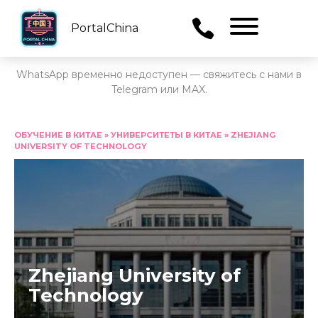
PortalChina
Menu
WhatsApp временно недоступен — свяжитесь с нами в
Telegram или MAX.
Перейти
к
ОБУЧЕНИЕ В КИТАЕ
»
УНИВЕРСИТЕТЫ В КИТАЕ
»
ZHEJIANG
UNIVERSITY OF TECHNOLOGY
содержанию
Zhejiang University of
Technology