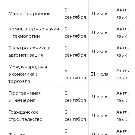
6
Англий
Машиностроение
31 июля
сентября
язык
Компьютерные науки
6
Англий
31 июля
и технологии
сентября
язык
Электротехника и
6
Англий
31 июля
автоматизация
сентября
язык
Международная
6
Англий
экономика и
31 июля
сентября
язык
торговля
Программная
6
Англий
31 июля
инженерия
сентября
язык
Гражданское
6
Англий
31 июля
строительство
сентября
язык
6
Англий
Финансы
31 июля