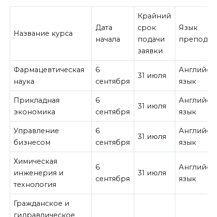
Крайний
Дата
срок
Язык
Название курса
начала
подачи
преподав
заявки
Фармацевтическая
6
Английск
31 июля
наука
сентября
язык
Прикладная
6
Английск
31 июля
экономика
сентября
язык
Управление
6
Английск
31 июля
бизнесом
сентября
язык
Химическая
6
Английск
инженерия и
31 июля
сентября
язык
технология
Гражданское и
гидравлическое