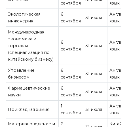
сентября
язык
Экологическая
6
Англий
31 июля
инженерия
сентября
язык
Международная
экономика и
6
Англий
торговля
31 июля
сентября
язык
(специализация по
китайскому бизнесу)
Управление
6
Англий
31 июля
бизнесом
сентября
язык
Фармацевтические
6
Англий
31 июля
науки
сентября
язык
1
Англий
Прикладная химия
31 июля
сентября
язык
Материаловедение и
6
Китайс