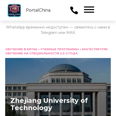
PortalChina
Menu
WhatsApp временно недоступен — свяжитесь с нами в
Telegram или MAX.
Перейти
к
ОБУЧЕНИЕ В КИТАЕ
»
УЧЕБНЫЕ ПРОГРАММЫ
»
МАГИСТРАТУРА
ОБУЧЕНИЕ НА СПЕЦИАЛЬНОСТИ 2,5-3 ГОДА
содержанию
Zhejiang University of
Technology