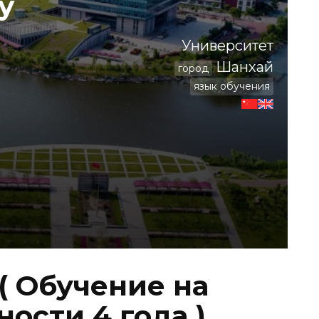
y
Университет
Шанхай
город
язык обучения
( Обучение на
ости 4 года )