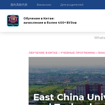
面向高校代表
Вакансии
Для родителей
Обучение в Китае:
зачисление в более 400+ ВУЗов
Whats
Перейти
к
ОБУЧЕНИЕ В КИТАЕ
»
УЧЕБНЫЕ ПРОГРАММЫ
»
БАК
содержанию
East China Uni