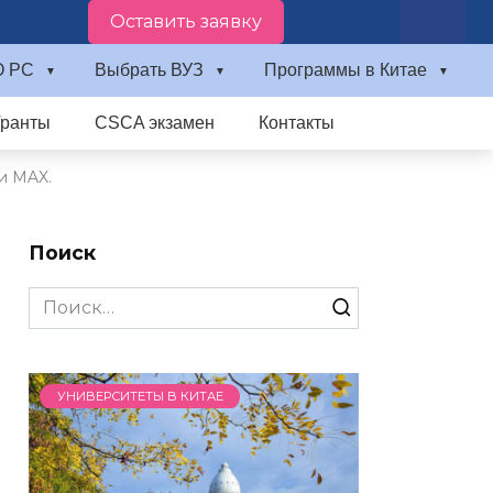
Оставить заявку
О PC
Выбрать ВУЗ
Программы в Китае
Гранты
CSCA экзамен
Контакты
и MAX.
Поиск
Search
for:
УНИВЕРСИТЕТЫ В КИТАЕ