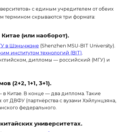
верситетов» с единым учредителем от обеих
им термином скрываются три формата:
Китае (или наоборот).
У в Шэньчжэне
(Shenzhen MSU-BIT University).
им институтом технологий (BIT)
.
нглийском, дипломы — российский (МГУ) и
 (2+2, 1+1, 3+1).
— в Китае. В конце — два диплома. Такие
: от ДВФУ (партнёрства с вузами Хэйлунцзяна,
анского федерального.
 китайских университетах.