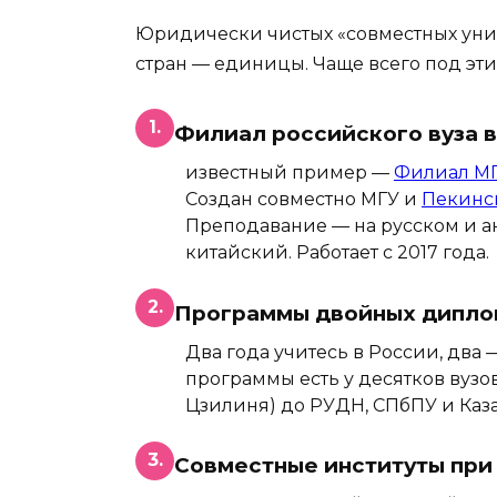
Юридически чистых «совместных уни
стран — единицы. Чаще всего под эт
1.
Филиал российского вуза в 
известный пример —
Филиал МГ
Создан совместно МГУ и
Пекинск
Преподавание — на русском и а
китайский. Работает с 2017 года.
2.
Программы двойных дипломов
Два года учитесь в России, два 
программы есть у десятков вузов
Цзилиня) до РУДН, СПбПУ и Каз
3.
Совместные институты при