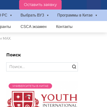
Оставить заявку
О PC
Выбрать ВУЗ
Программы в Китае
Гранты
CSCA экзамен
Контакты
и MAX.
Поиск
Search
for:
УНИВЕРСИТЕТЫ В КИТАЕ