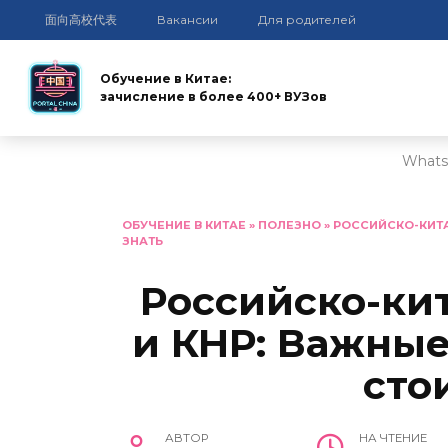
面向高校代表
Вакансии
Для родителей
Обучение в Китае:
зачисление в более 400+ ВУЗов
Whats
Перейти
к
ОБУЧЕНИЕ В КИТАЕ
»
ПОЛЕЗНО
»
РОССИЙСКО-КИТА
ЗНАТЬ
содержанию
Российско-ки
и КНР: Важные
сто
АВТОР
НА ЧТЕНИЕ