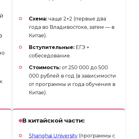
ий
Схема:
чаще 2+2 (первые два
года во Владивостоке, затем — в
Китае).
Э
Вступительные:
ЕГЭ +
но
собеседование.
Стоимость:
от 250 000 до 500
000 рублей в год (в зависимости
к
от программы и года обучения в
Китае).
В китайской части:
Shanghai University
(программы с