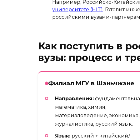
Например, Российско-Китайски
университете (HIT)
. Готовит ин
российскими вузами-партнёрам
Как поступить в р
вузы: процесс и т
Филиал МГУ в Шэньчжэне
Направления:
фундаментальна
математика, химия,
материаловедение, экономика,
журналистика, русский язык.
Язык:
русский + китайский/