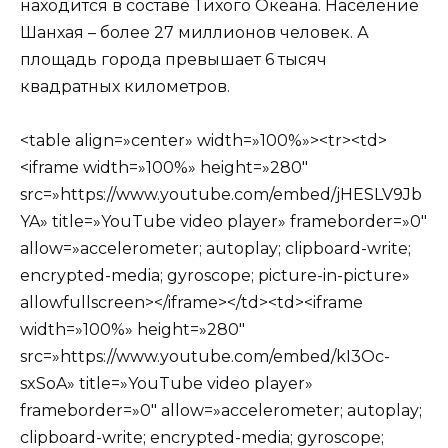
находится в составе Тихого Океана. Население
Шанхая – более 27 миллионов человек. А
площадь города превышает 6 тысяч
квадратных километров.
<table align=»center» width=»100%»><tr><td>
<iframe width=»100%» height=»280″
src=»https://www.youtube.com/embed/jHESLV9Jb
YA» title=»YouTube video player» frameborder=»0″
allow=»accelerometer; autoplay; clipboard-write;
encrypted-media; gyroscope; picture-in-picture»
allowfullscreen></iframe></td><td><iframe
width=»100%» height=»280″
src=»https://www.youtube.com/embed/kI3Oc-
sxSoA» title=»YouTube video player»
frameborder=»0″ allow=»accelerometer; autoplay;
clipboard-write; encrypted-media; gyroscope;