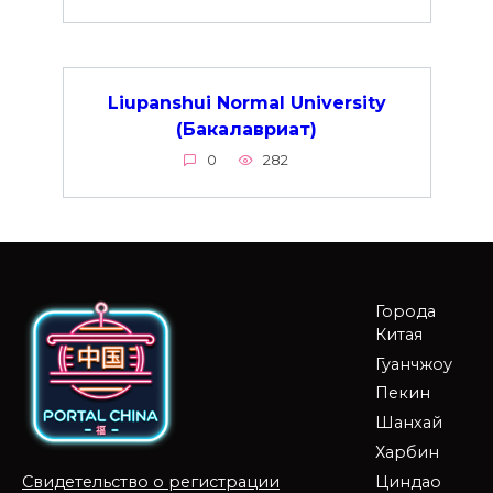
Liupanshui Normal University
(Бакалавриат)
0
282
Города
Китая
Гуанчжоу
Пекин
Шанхай
Харбин
Циндао
Свидетельство о регистрации