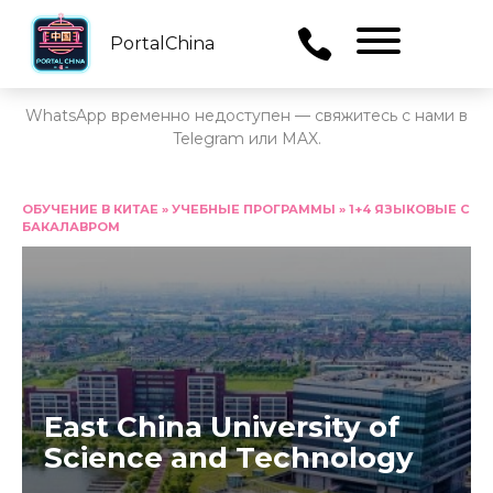
PortalChina
Menu
WhatsApp временно недоступен — свяжитесь с нами в
Telegram или MAX.
Перейти
к
ОБУЧЕНИЕ В КИТАЕ
»
УЧЕБНЫЕ ПРОГРАММЫ
»
1+4 ЯЗЫКОВЫЕ С
БАКАЛАВРОМ
содержанию
East China University of
Science and Technology