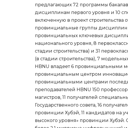
предлагающих 72 программы бакалавр
дисциплинам первого уровня и 10 сп
включенную в проект строительства 
провинциальные группы дисциплин 
провинциальных ключевых дисциплин
национального уровня, 8 первокласс
стадии строительства) и 31 первокл
(в стадии строительства), 7 модельн
HBNU владеет 6 провинциальными мо
провинциальным центром инновацион
провинциальными центрами последип
преподавателей HBNU 150 профессоров
магистров, 11 получателей специальн
Государственного совета, 16 получат
провинции Хубэй, 11 кандидатов на уч
высокого уровня» провинции Хубэй. С