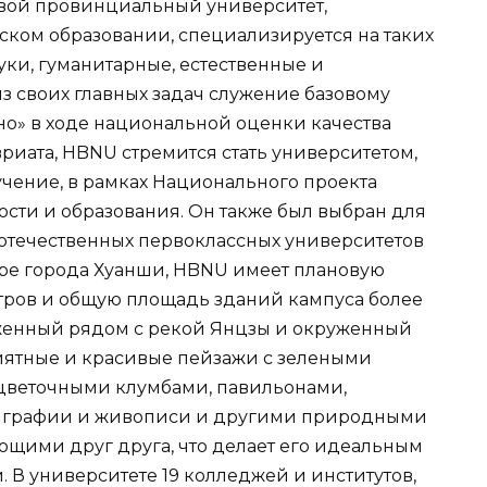
чевой провинциальный университет,
ком образовании, специализируется на таких
ки, гуманитарные, естественные и
з своих главных задач служение базовому
но» в ходе национальной оценки качества
риата, HBNU стремится стать университетом,
чение, в рамках Национального проекта
ти и образования. Он также был выбран для
 отечественных первоклассных университетов
ре города Хуанши, HBNU имеет плановую
тров и общую площадь зданий кампуса более
оженный рядом с рекой Янцзы и окруженный
иятные и красивые пейзажи с зелеными
цветочными клумбами, павильонами,
лиграфии и живописи и другими природными
щими друг друга, что делает его идеальным
 В университете 19 колледжей и институтов,