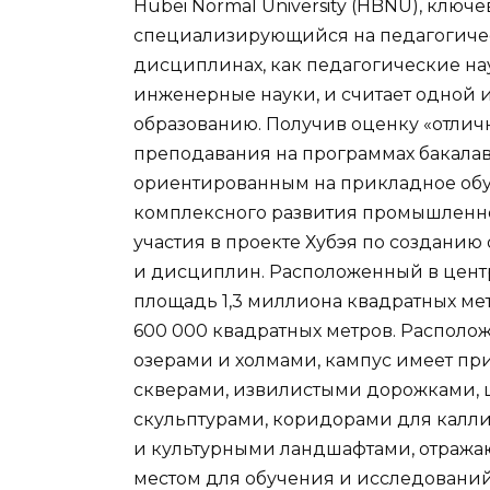
Hubei Normal University (HBNU), клю
специализирующийся на педагогичес
дисциплинах, как педагогические нау
инженерные науки, и считает одной и
образованию. Получив оценку «отлич
преподавания на программах бакалав
ориентированным на прикладное обу
комплексного развития промышленнос
участия в проекте Хубэя по созданию
и дисциплин. Расположенный в цент
площадь 1,3 миллиона квадратных ме
600 000 квадратных метров. Распол
озерами и холмами, кампус имеет пр
скверами, извилистыми дорожками, 
скульптурами, коридорами для кал
и культурными ландшафтами, отражаю
местом для обучения и исследований.