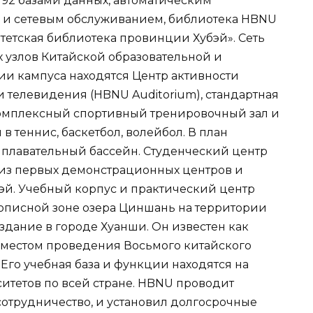
 92 базами данных, автоматическим
 и сетевым обслуживанием, библиотека HBNU
тетская библиотека провинции Хубэй». Сеть
х узлов Китайской образовательной и
ии кампуса находятся Центр активности
и телевидения (HBNU Auditorium), стандартная
комплексный спортивный тренировочный зал и
 теннис, баскетбол, волейбол. В план
плавательный бассейн. Студенческий центр
из первых демонстрационных центров и
эй. Учебный корпус и практический центр
описной зоне озера Циншань на территории
здание в городе Хуанши. Он известен как
м местом проведения Восьмого китайского
 Его учебная база и функции находятся на
итетов по всей стране. HBNU проводит
трудничество, и установил долгосрочные