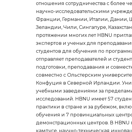
отношения сотрудничества с более ч
научно-исследовательскими учрежде
Франции, Германии, Италии, Дании, 
Зеландии, Чили, Сингапуре, Казахстан
протяжении многих лет HBNU пригла
экспертов и ученых для преподавани
студентов для обучения по программ
отправляет преподавателей и студен
подготовки, преподавания и совмес
совместно с Ольстерским университет
Конфуция в Северной Ирландии. Унив
учебными заведениями за пределами 
исследований. HBNU имеет 57 студен
практики в стране и за рубежом, вкл
обучения и 7 провинциальных центр
демонстрационных центров. В HBNU п
кампусе, научно-техническая иннова