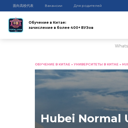
面向高校代表
Вакансии
Для родителей
Обучение в Китае:
зачисление в более 400+ ВУЗов
Whats
Перейти
к
ОБУЧЕНИЕ В КИТАЕ
»
УНИВЕРСИТЕТЫ В КИТАЕ
»
HU
содержанию
Hubei Normal U