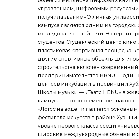
более 2,1 миллиона цифровых книг) и
управлением, цифровыми ресурсами
получила звание «Отличная универси
кампуса является одним из городски
исследовательской сети. На территор
студентов, Студенческий центр кино 
пластиковая спортивная площадка, 
другие спортивные объекты для игры в
строительства включен современный 
предпринимательства HBNU — один 
центров инкубации в провинции Хуб
Школы музыки — «Театр HBNU» в жив
кампуса — это современное знаковое 
«Лотос на воде» и является основны
фестиваля искусств в районе Хуанши.
уровне первого класса среди универс
широкие международные обмены и со