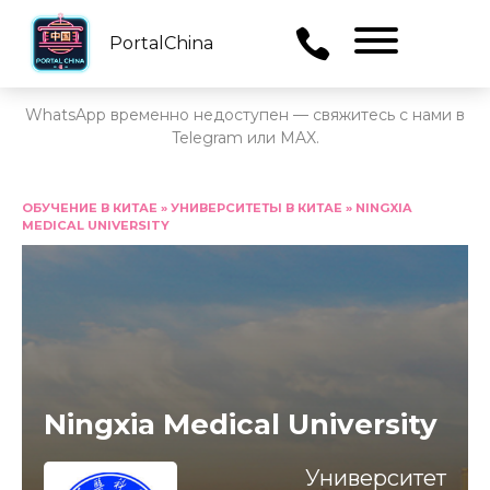
PortalChina
Menu
WhatsApp временно недоступен — свяжитесь с нами в
Telegram или MAX.
Перейти
к
ОБУЧЕНИЕ В КИТАЕ
»
УНИВЕРСИТЕТЫ В КИТАЕ
»
NINGXIA
MEDICAL UNIVERSITY
содержанию
Ningxia Medical University
Университет