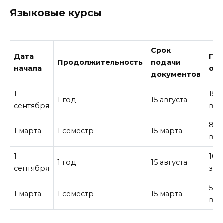
Языковые курсы
Срок
Дата
Пла
Продолжительность
подачи
начала
об
документов
1
15,
1 год
15 августа
сентября
все
8,0
1 марта
1 семестр
15 марта
все
1
10,
1 год
15 августа
сентября
за 
5,0
1 марта
1 семестр
15 марта
все