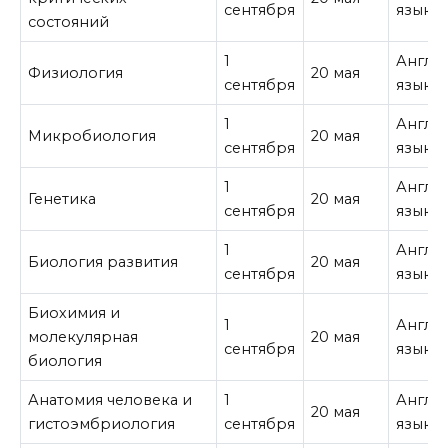
сентября
язык
состояний
1
Англи
Физиология
20 мая
сентября
язык
1
Англи
Микробиология
20 мая
сентября
язык
1
Англи
Генетика
20 мая
сентября
язык
1
Англи
Биология развития
20 мая
сентября
язык
Биохимия и
1
Англи
молекулярная
20 мая
сентября
язык
биология
Анатомия человека и
1
Англи
20 мая
гистоэмбриология
сентября
язык