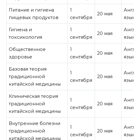
Питание и гигиена
1
Англи
20 мая
пищевых продуктов
сентября
язык
Гигиена и
1
Англи
20 мая
токсикология
сентября
язык
Общественное
1
Англи
20 мая
здоровье
сентября
язык
Базовая теория
1
Англи
традиционной
20 мая
сентября
язык
китайской медицины
Клиническая теория
1
Англи
традиционной
20 мая
сентября
язык
китайской медицины
Внутренние болезни
1
Англи
традиционной
20 мая
сентября
язык
китайской медицины