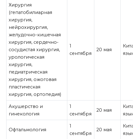
Хирургия
(гепатобилиарная
хирургия,
нейрохирургия,
желудочно-кишечная
хирургия, сердечно-
1
Китай
сосудистая хирургия,
20 мая
сентября
язык
урологическая
хирургия,
педиатрическая
хирургия, ожоговая
пластическая
хирургия, ортопедия)
Акушерство и
1
Китай
20 мая
гинекология
сентября
язык
1
Китай
Офтальмология
20 мая
сентября
язык