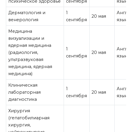
психическое здоровье
сентября
язык
Дерматология и
1
Англи
20 мая
венерология
сентября
язык
Медицина
визуализации и
ядерная медицина
1
Англи
(радиология,
20 мая
сентября
язык
ультразвуковая
медицина, ядерная
медицина)
Клиническая
1
Англи
лабораторная
20 мая
сентября
язык
диагностика
Хирургия
(гепатобилиарная
хирургия,