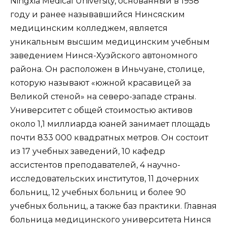
Ningxia Medical University, основанный в 1958
году и ранее называвшийся Нинсяским
медицинским колледжем, является
уникальным высшим медицинским учебным
заведением Нинся-Хуэйского автономного
района. Он расположен в Иньчуане, столице,
которую называют «южной красавицей за
Великой стеной» на северо-западе страны.
Университет с общей стоимостью активов
около 1,1 миллиарда юаней занимает площадь
почти 833 000 квадратных метров. Он состоит
из 17 учебных заведений, 10 кафедр
ассистентов преподавателей, 4 научно-
исследовательских институтов, 11 дочерних
больниц, 12 учебных больниц и более 90
учебных больниц, а также баз практики. Главная
больница медицинского университета Нинся