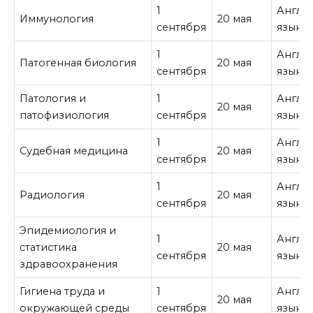
1
Англи
Иммунология
20 мая
сентября
язык
1
Англи
Патогенная биология
20 мая
сентября
язык
Патология и
1
Англи
20 мая
патофизиология
сентября
язык
1
Англи
Судебная медицина
20 мая
сентября
язык
1
Англи
Радиология
20 мая
сентября
язык
Эпидемиология и
1
Англи
статистика
20 мая
сентября
язык
здравоохранения
Гигиена труда и
1
Англи
20 мая
окружающей среды
сентября
язык