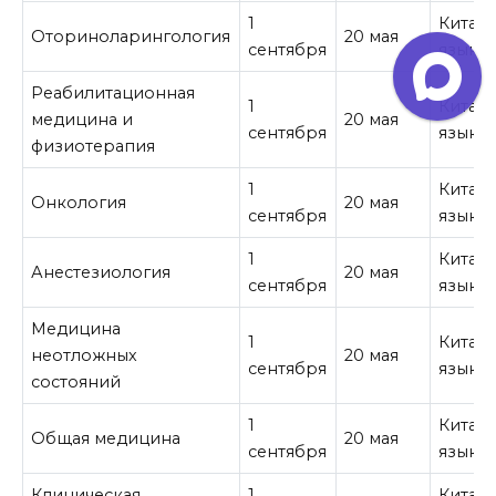
1
Китай
Оториноларингология
20 мая
сентября
язык
Реабилитационная
1
Китай
медицина и
20 мая
сентября
язык
физиотерапия
1
Китай
Онкология
20 мая
сентября
язык
1
Китай
Анестезиология
20 мая
сентября
язык
Медицина
1
Китай
неотложных
20 мая
сентября
язык
состояний
1
Китай
Общая медицина
20 мая
сентября
язык
Клиническая
1
Китай