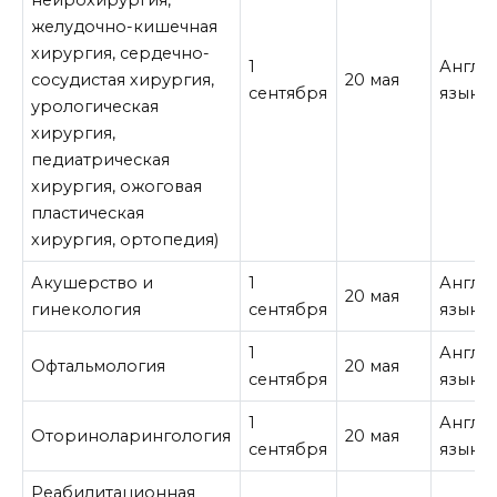
нейрохирургия,
желудочно-кишечная
хирургия, сердечно-
1
Англи
сосудистая хирургия,
20 мая
сентября
язык
урологическая
хирургия,
педиатрическая
хирургия, ожоговая
пластическая
хирургия, ортопедия)
Акушерство и
1
Англи
20 мая
гинекология
сентября
язык
1
Англи
Офтальмология
20 мая
сентября
язык
1
Англи
Оториноларингология
20 мая
сентября
язык
Реабилитационная