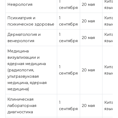
1
Китай
Неврология
20 мая
сентября
язык
Психиатрия и
1
Китай
20 мая
психическое здоровье
сентября
язык
Дерматология и
1
Китай
20 мая
венерология
сентября
язык
Медицина
визуализации и
ядерная медицина
1
Китай
(радиология,
20 мая
сентября
язык
ультразвуковая
медицина, ядерная
медицина)
Клиническая
1
Китай
лабораторная
20 мая
сентября
язык
диагностика