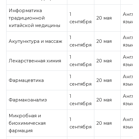
Информатика
1
Англи
традиционной
20 мая
сентября
язык
китайской медицины
1
Англи
Акупунктура и массаж
20 мая
сентября
язык
1
Англи
Лекарственная химия
20 мая
сентября
язык
1
Англи
Фармацевтика
20 мая
сентября
язык
1
Англи
Фармакоанализ
20 мая
сентября
язык
Микробная и
1
Англи
биохимическая
20 мая
сентября
язык
фармация