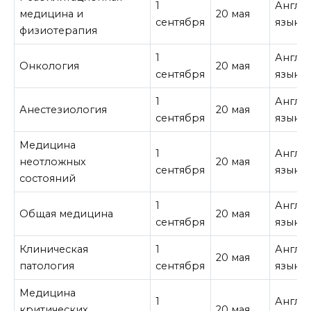
1
Англи
медицина и
20 мая
сентября
язык
физиотерапия
1
Англи
Онкология
20 мая
сентября
язык
1
Англи
Анестезиология
20 мая
сентября
язык
Медицина
1
Англи
неотложных
20 мая
сентября
язык
состояний
1
Англи
Общая медицина
20 мая
сентября
язык
Клиническая
1
Англи
20 мая
патология
сентября
язык
Медицина
1
Англи
критических
20 мая