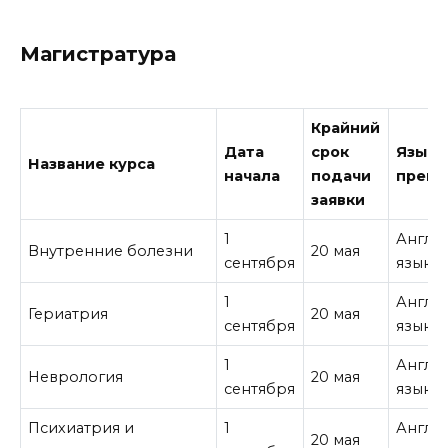
Магистратура
Крайний
Дата
срок
Язык
Название курса
начала
подачи
препо
заявки
1
Англи
Внутренние болезни
20 мая
сентября
язык
1
Англи
Гериатрия
20 мая
сентября
язык
1
Англи
Неврология
20 мая
сентября
язык
Психиатрия и
1
Англи
20 мая