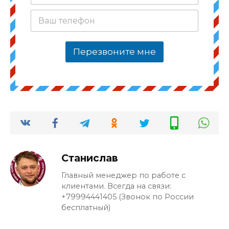
ш
В
е
а
и
ш
м
т
я
Перезвоните мне
е
*
л
е
ф
о
н
*
Станислав
Главный менеджер по работе с
клиентами. Всегда на связи:
+79994441405 (Звонок по России
бесплатный)