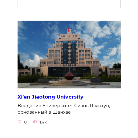
Xi’an Jiaotong University
Введение Университет Сиань Цзяотун,
основанный в Шанхае
0
1.4к.