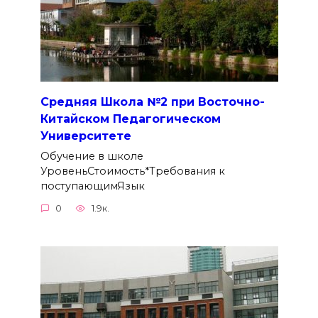
Средняя Школа №2 при Восточно-
Китайском Педагогическом
Университете
Обучение в школе
УровеньСтоимость*Требования к
поступающимЯзык
0
1.9к.