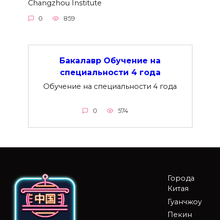
Changzhou Institute
0
859
Бакалавр Обучение на
специальности 4 года
Обучение на специальности 4 года
0
574
Города
Китая
Гуанчжоу
Пекин