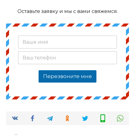
Оставьте заявку и мы с вами свяжемся.
В
а
ш
В
е
а
и
ш
м
т
я
Перезвоните мне
е
*
л
е
ф
о
н
*