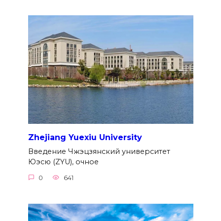
Zhejiang Yuexiu University
Введение Чжэцзянский университет
Юэсю (ZYU), очное
0
641