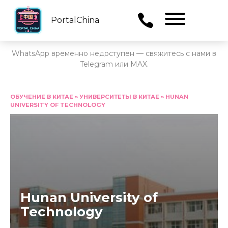
PortalChina
Menu
WhatsApp временно недоступен — свяжитесь с нами в
Telegram или MAX.
Перейти
к
ОБУЧЕНИЕ В КИТАЕ
»
УНИВЕРСИТЕТЫ В КИТАЕ
»
HUNAN
UNIVERSITY OF TECHNOLOGY
содержанию
Hunan University of
Technology