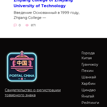
University of Technology
Введение Основанный в 1999 году,
Zhijiang College —
0
871
Города
Китая
Гуанчжоу
Пекин
Шанхай
Харбин
Циндао
Свидетельство о регистрации
товарного знака
Яньтай
Рейтинги