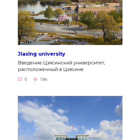
Jiaxing university
Введение Цзясинский университет,
расположенный в Цзясине
0
1.6к.