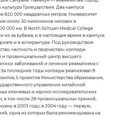
ции Сычуань. Наньчун — знаменитый город.
ь культура Троецарствия. Два кампуса
е 820 000 квадратных метров. Университет
ие около 30 миллионов человек в
0 000 км. В North Sichuan Medical College
 и из-за рубежа, и в настоящее время в кампусе
вриате и в аспирантуре. Под руководством
ство, честность и творчество» колледж
й и провинциальный центр высшего
ктики заболеваний и лечения ревматизма с
у. За последние годы колледж реализовал 8
ектов, 5 проектов Министерства образования,
сударственного управления китайской
ных ключевых и научно-исследовательских
и, в том числе 28 провинциальных премий,
ань в 2003 году; в 2004 году — первую,
мий, одна из которых была рекомендована на