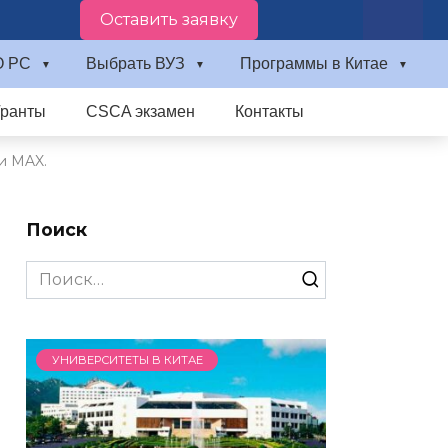
Оставить заявку
О PC
Выбрать ВУЗ
Программы в Китае
Гранты
CSCA экзамен
Контакты
и MAX.
Поиск
Search
for:
УНИВЕРСИТЕТЫ В КИТАЕ