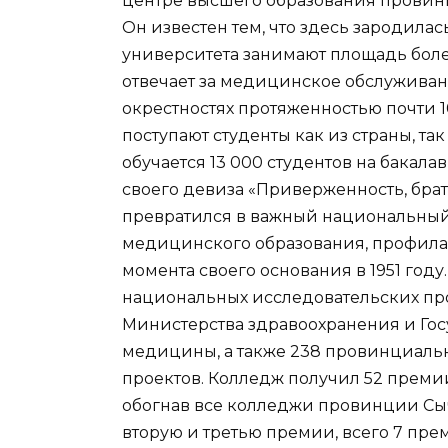
центре высшего образования провин
Он известен тем, что здесь зародилас
университета занимают площадь боле
отвечает за медицинское обслуживан
окрестностях протяженностью почти 10
поступают студенты как из страны, так
обучается 13 000 студентов на бакала
своего девиза «Приверженность, брат
превратился в важный национальны
медицинского образования, профила
момента своего основания в 1951 год
национальных исследовательских про
Министерства здравоохранения и Го
медицины, а также 238 провинциаль
проектов. Колледж получил 52 преми
обогнав все колледжи провинции Сычу
вторую и третью премии, всего 7 пре