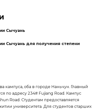
и
ии Сычуань
ии Сычуань для получения степени
два кампуса, оба в городе Наньчун. Главный
я по адресу 234# Fujiang Road. Кампус
shun Road. Студентам предоставляется
тии университета. Для студентов старших