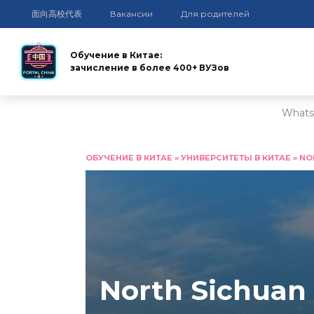
面向高校代表
Вакансии
Для родителей
Обучение в Китае:
зачисление в более 400+ ВУЗов
Whats
Перейти
к
ОБУЧЕНИЕ В КИТАЕ
»
УНИВЕРСИТЕТЫ В КИТАЕ
»
NO
содержанию
North Sichuan 