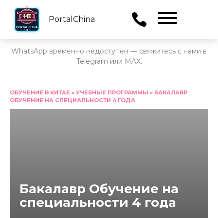
PortalChina
Menu
WhatsApp временно недоступен — свяжитесь с нами в
Telegram или MAX.
Перейти
к
ОБУЧЕНИЕ В КИТАЕ
»
УЧЕБНЫЕ ПРОГРАММЫ
»
БАКАЛАВР
ОБУЧЕНИЕ НА СПЕЦИАЛЬНОСТИ 4 ГОДА
содержанию
Бакалавр Обучение на
специальности 4 года