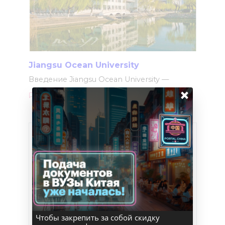
Jiangsu Ocean University
Введение Jiangsu Ocean University —
×
0
667
Языковой год Курсы
китайского языка с
длительностью год
Курсы китайского языка с
длительностью год
0
519
Чтобы закрепить за собой скидку