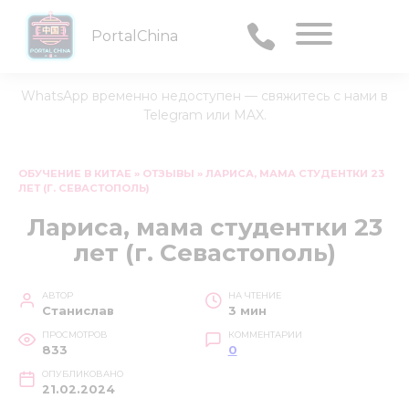
PortalChina
Menu
WhatsApp временно недоступен — свяжитесь с нами в
Telegram или MAX.
Перейти
к
ОБУЧЕНИЕ В КИТАЕ
»
ОТЗЫВЫ
»
ЛАРИСА, МАМА СТУДЕНТКИ 23
ЛЕТ (Г. СЕВАСТОПОЛЬ)
содержанию
Лариса, мама студентки 23
лет (г. Севастополь)
АВТОР
НА ЧТЕНИЕ
Станислав
3 мин
ПРОСМОТРОВ
КОММЕНТАРИИ
833
0
ОПУБЛИКОВАНО
21.02.2024