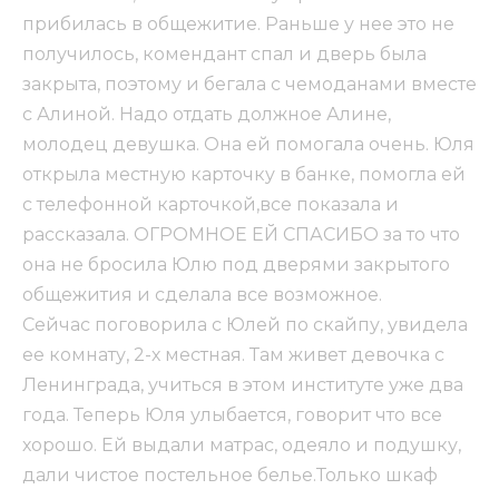
прибилась в общежитие. Раньше у нее это не
получилось, комендант спал и дверь была
закрыта, поэтому и бегала с чемоданами вместе
с Алиной. Надо отдать должное Алине,
молодец девушка. Она ей помогала очень. Юля
открыла местную карточку в банке, помогла ей
с телефонной карточкой,все показала и
рассказала. ОГРОМНОЕ ЕЙ СПАСИБО за то что
она не бросила Юлю под дверями закрытого
общежития и сделала все возможное.
Сейчас поговорила с Юлей по скайпу, увидела
ее комнату, 2-х местная. Там живет девочка с
Ленинграда, учиться в этом институте уже два
года. Теперь Юля улыбается, говорит что все
хорошо. Ей выдали матрас, одеяло и подушку,
дали чистое постельное белье.Только шкаф