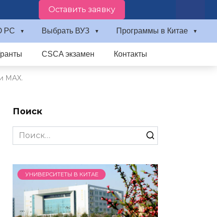
Оставить заявку
О PC
Выбрать ВУЗ
Программы в Китае
Гранты
CSCA экзамен
Контакты
и MAX.
Поиск
Search
for:
УНИВЕРСИТЕТЫ В КИТАЕ