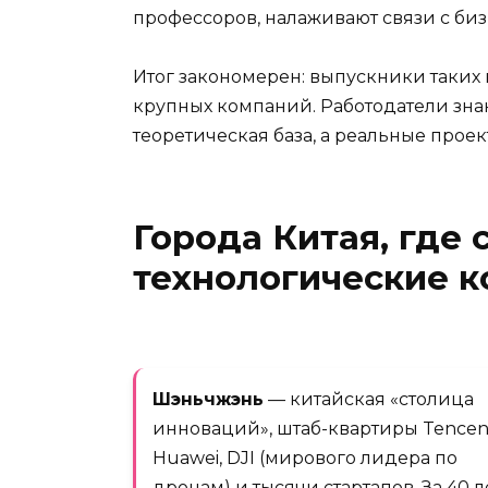
профессоров, налаживают связи с биз
Итог закономерен: выпускники таких 
крупных компаний. Работодатели знаю
теоретическая база, а реальные прое
Города Китая, где
технологические 
Шэньчжэнь
— китайская «столица
инноваций», штаб-квартиры Tencen
Huawei, DJI (мирового лидера по
дронам) и тысячи стартапов. За 40 л