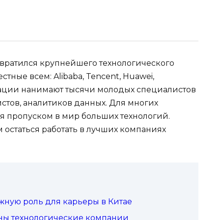
евратился крупнейшего технологического
тные всем: Alibaba, Tencent, Huawei,
орации нанимают тысячи молодых специалистов
тов, аналитиков данных. Для многих
ся пропуском в мир больших технологий.
м остаться работать в лучших компаниях
жную роль для карьеры в Китае
ены технологические компании