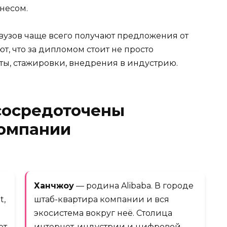
несом.
вузов чаще всего получают предложения от
т, что за дипломом стоит не просто
кты, стажировки, внедрения в индустрию.
 сосредоточены
компании
Ханчжоу
— родина Alibaba. В городе
t,
штаб-квартира компании и вся
экосистема вокруг неё. Столица
ет
интернет-индустрии и цифровой