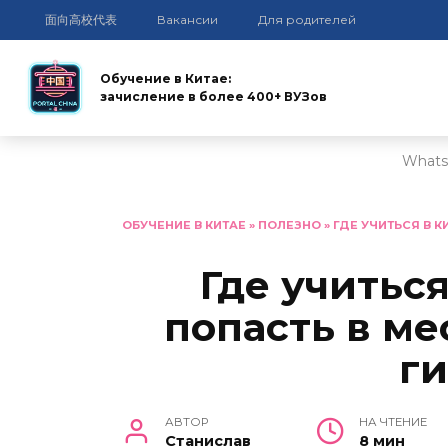
面向高校代表
Вакансии
Для родителей
Обучение в Китае:
зачисление в более 400+ ВУЗов
Whats
Перейти
к
ОБУЧЕНИЕ В КИТАЕ
»
ПОЛЕЗНО
»
ГДЕ УЧИТЬСЯ В 
содержанию
Где учиться
попасть в м
г
АВТОР
НА ЧТЕНИЕ
Станислав
8 мин