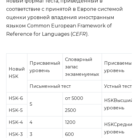
новый формат теста, приведенный в
соответствие с принятой в Европе системой
оценки уровней владения иностранным
языком Common European Framework of
Reference for Languages (
CEFR
).
Словарный
Присваемый
Присваемый
запас
Новый
уровень
уровень
экзаменуемых
HSK
Письменный тест
Устный тест
HSK-6
от 5000
HSKВысший
5
уровень
HSK-5
2500
HSK-4
4
1200
HSKСредний
уровень
HSK-3
3
600