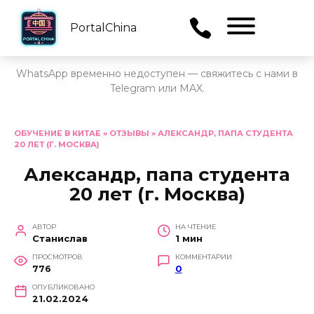
PortalChina
Menu
WhatsApp временно недоступен — свяжитесь с нами в
Telegram или MAX.
Перейти
к
ОБУЧЕНИЕ В КИТАЕ
»
ОТЗЫВЫ
»
АЛЕКСАНДР, ПАПА СТУДЕНТА
20 ЛЕТ (Г. МОСКВА)
содержанию
Александр, папа студента
20 лет (г. Москва)
АВТОР
НА ЧТЕНИЕ
Станислав
1 мин
ПРОСМОТРОВ
КОММЕНТАРИИ
776
0
ОПУБЛИКОВАНО
21.02.2024