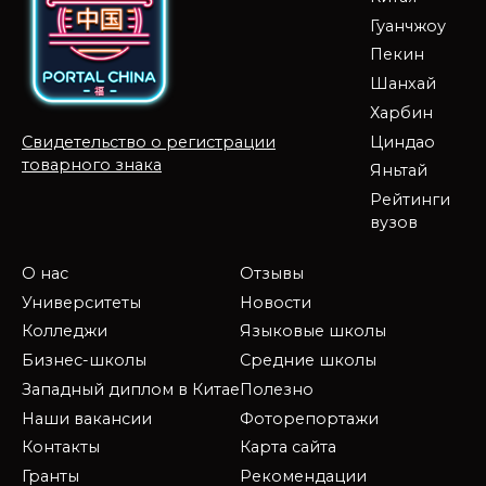
Гуанчжоу
Пекин
Шанхай
Харбин
Циндао
Свидетельство о регистрации
товарного знака
Яньтай
Рейтинги
вузов
О нас
Отзывы
Университеты
Новости
Колледжи
Языковые школы
Бизнес-школы
Средние школы
Западный диплом в Китае
Полезно
Наши вакансии
Фоторепортажи
Контакты
Карта сайта
Гранты
Рекомендации