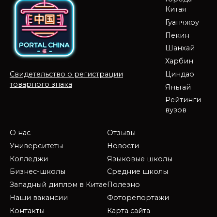
Китая
Гуанчжоу
Пекин
Шанхай
Харбин
Циндао
Свидетельство о регистрации
товарного знака
Яньтай
Рейтинги
вузов
О нас
Отзывы
Университеты
Новости
Колледжи
Языковые школы
Бизнес-школы
Средние школы
Западный диплом в Китае
Полезно
Наши вакансии
Фоторепортажи
Контакты
Карта сайта