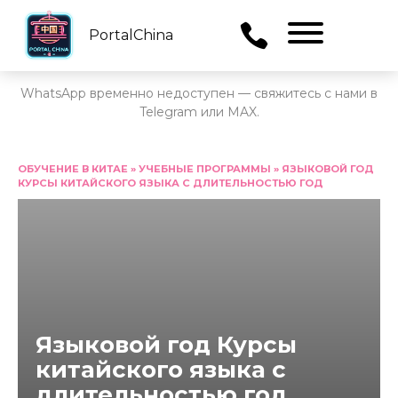
PortalChina
Menu
WhatsApp временно недоступен — свяжитесь с нами в
Telegram или MAX.
Перейти
к
ОБУЧЕНИЕ В КИТАЕ
»
УЧЕБНЫЕ ПРОГРАММЫ
»
ЯЗЫКОВОЙ ГОД
КУРСЫ КИТАЙСКОГО ЯЗЫКА С ДЛИТЕЛЬНОСТЬЮ ГОД
содержанию
Языковой год Курсы
китайского языка с
длительностью год