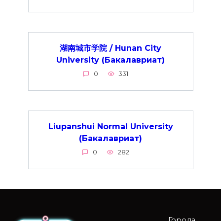
湖南城市学院 / Hunan City
University (Бакалавриат)
0
331
Liupanshui Normal University
(Бакалавриат)
0
282
Города