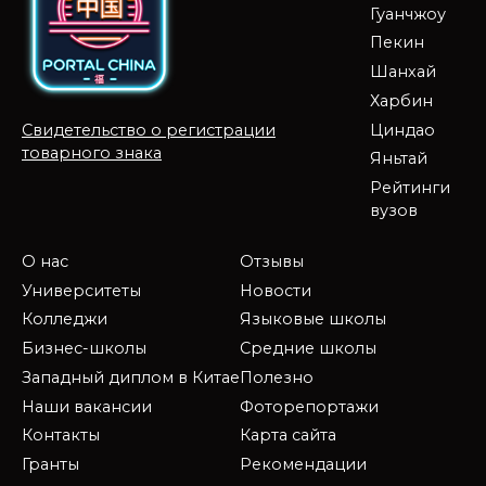
Гуанчжоу
Пекин
Шанхай
Харбин
Циндао
Свидетельство о регистрации
товарного знака
Яньтай
Рейтинги
вузов
О нас
Отзывы
Университеты
Новости
Колледжи
Языковые школы
Бизнес-школы
Средние школы
Западный диплом в Китае
Полезно
Наши вакансии
Фоторепортажи
Контакты
Карта сайта
Гранты
Рекомендации