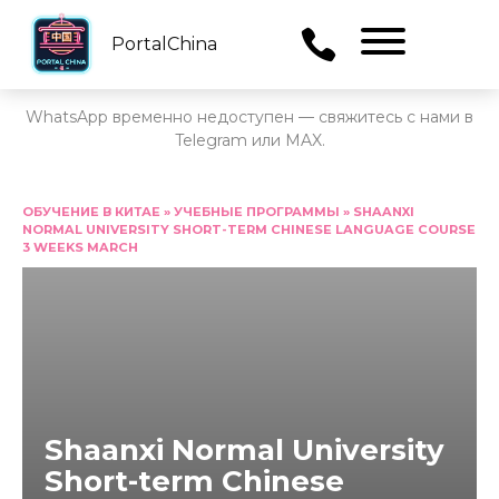
PortalChina
Menu
WhatsApp временно недоступен — свяжитесь с нами в
Telegram или MAX.
Перейти
к
ОБУЧЕНИЕ В КИТАЕ
»
УЧЕБНЫЕ ПРОГРАММЫ
»
SHAANXI
NORMAL UNIVERSITY SHORT-TERM CHINESE LANGUAGE COURSE
содержанию
3 WEEKS MARCH
Shaanxi Normal University
Short-term Chinese