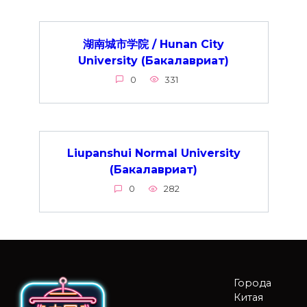
湖南城市学院 / Hunan City
University (Бакалавриат)
0
331
Liupanshui Normal University
(Бакалавриат)
0
282
Города
Китая