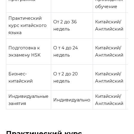
обучение
Практический
4 
От 2 до 36
Китайский/
курс китайского
юа
недель
Английский
языка
39
4 
Подготовка к
О т 4 до 24
Китайский/
юа
экзамену HSK
недель
Английский
94
4 
Бизнес-
О т 2 до 20
Китайский/
юа
китайский
недель
Английский
48
Индивидуальные
Китайский/
Индивидуально
80
занятия
Английский
Практический курс