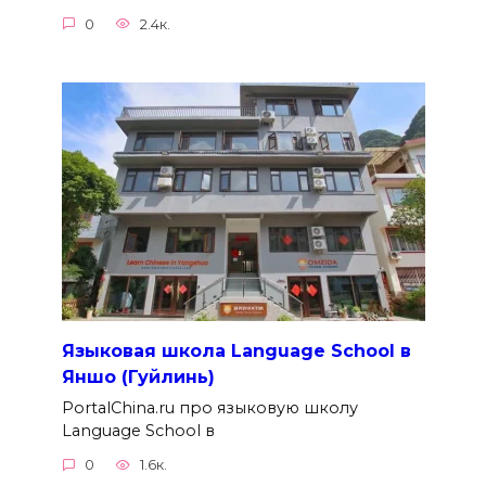
0
2.4к.
Языковая школа Language School в
Яншо (Гуйлинь)
PortalChina.ru про языковую школу
Language School в
0
1.6к.