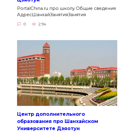
PortalChina.ru про школу Общие сведения
АдресШанхайЗанятияЗанятия
0
2.9к.
Центр дополнительного
образования про Шанхайском
Университете Дзяотун