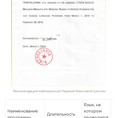
Рекомендация Хайнаньской Первой Языковой Школы
Язык, на
Наименование
котором
Длительность
Ст
программы
проводится