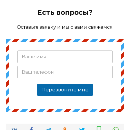
Есть вопросы?
Оставьте заявку и мы с вами свяжемся.
В
а
ш
В
е
а
и
ш
м
т
я
Перезвоните мне
е
*
л
е
ф
о
н
*