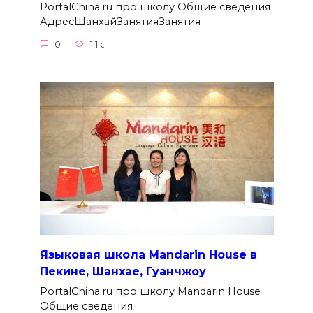
PortalChina.ru про школу Общие сведения
АдресШанхайЗанятияЗанятия
0
1.1к.
Языковая школа Mandarin House в
Пекине, Шанхае, Гуанчжоу
PortalChina.ru про школу Mandarin House
Общие сведения