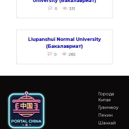
University (Бакалавриат)
0
331
Liupanshui Normal University
(Бакалавриат)
0
282
Города
Китая
Гуанчжоу
Пекин
Шанхай