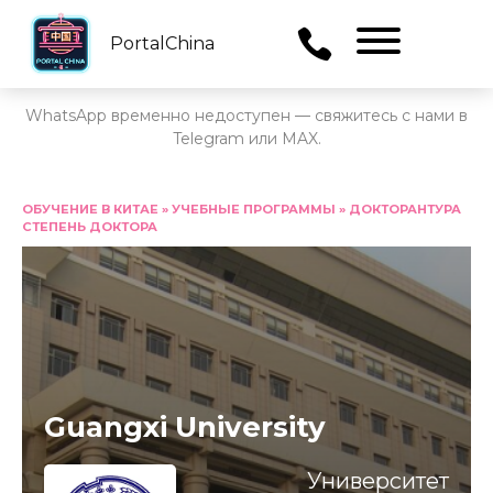
PortalChina
Menu
WhatsApp временно недоступен — свяжитесь с нами в
Telegram или MAX.
Перейти
к
ОБУЧЕНИЕ В КИТАЕ
»
УЧЕБНЫЕ ПРОГРАММЫ
»
ДОКТОРАНТУРА
СТЕПЕНЬ ДОКТОРА
содержанию
Guangxi University
Университет