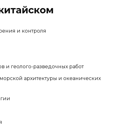
 китайском
рения и контроля
ов и геолого-разведочных работ
 морской архитектуры и океанических
огии
я