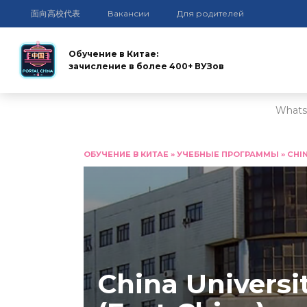
面向高校代表
Вакансии
Для родителей
Обучение в Китае:
зачисление в более 400+ ВУЗов
Whats
Перейти
к
ОБУЧЕНИЕ В КИТАЕ
»
УЧЕБНЫЕ ПРОГРАММЫ
»
CHI
содержанию
China Universi