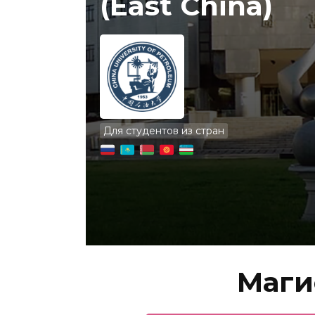
(East China)
Для студентов из стран
Маги