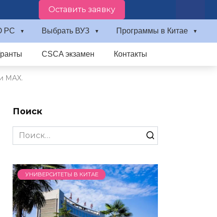
Оставить заявку
О PC
Выбрать ВУЗ
Программы в Китае
Гранты
CSCA экзамен
Контакты
и MAX.
Поиск
Search
for:
УНИВЕРСИТЕТЫ В КИТАЕ