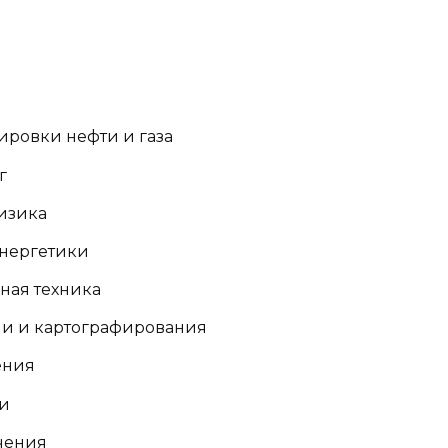
ировки нефти и газа
г
изика
энергетики
ая техника
зии и картографирования
ения
ии
чения