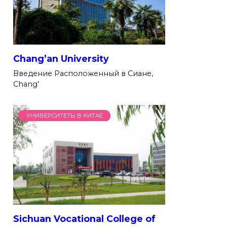
Chang’an University
Введение Расположенный в Сиане,
Chang’
УНИВЕРСИТЕТЫ В КИТАЕ
Sichuan Vocational College of