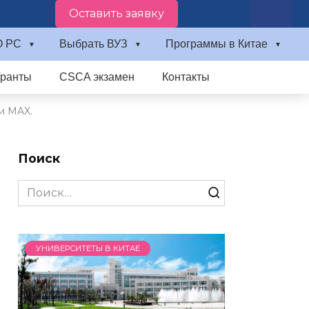
Оставить заявку
О PC
Выбрать ВУЗ
Программы в Китае
Гранты
CSCA экзамен
Контакты
и MAX.
Поиск
Search
for:
УНИВЕРСИТЕТЫ В КИТАЕ