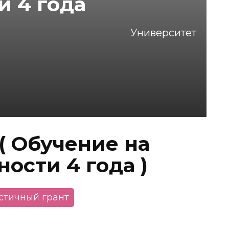
и 4 года
Университет
( Обучение на
ости 4 года )
астичный грант