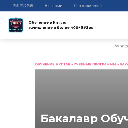
面向高校代表
Вакансии
Для родителей
Обучение в Китае:
зачисление в более 400+ ВУЗов
Whats
Перейти
к
ОБУЧЕНИЕ В КИТАЕ
»
УЧЕБНЫЕ ПРОГРАММЫ
»
БАК
содержанию
Бакалавр Обу