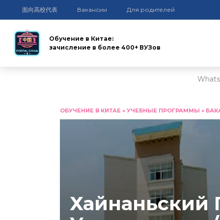
面向高校代表
Вакансии
Для родителей
Обучение в Китае:
зачисление в более 400+ ВУЗов
Whats
Перейти
к
ОБУЧЕНИЕ В КИТАЕ
»
УЧЕБНЫЕ ПРОГРАММЫ
»
БАК
содержанию
Хайнаньский 