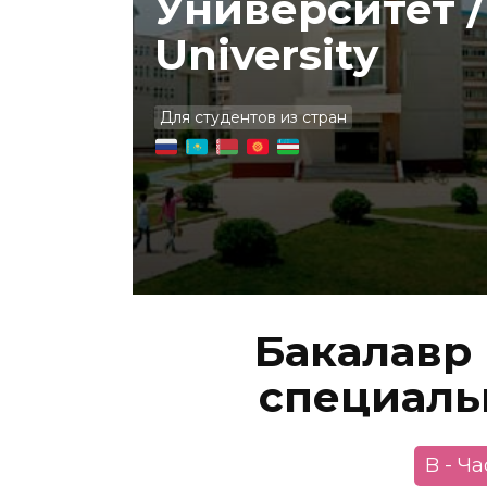
Университет /
University
Для студентов из стран
Бакалавр 
специальн
B - Ч