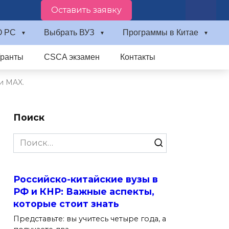
Оставить заявку
О PC
Выбрать ВУЗ
Программы в Китае
Гранты
CSCA экзамен
Контакты
и MAX.
Поиск
Search
for:
Российско-китайские вузы в
РФ и КНР: Важные аспекты,
которые стоит знать
Представьте: вы учитесь четыре года, а