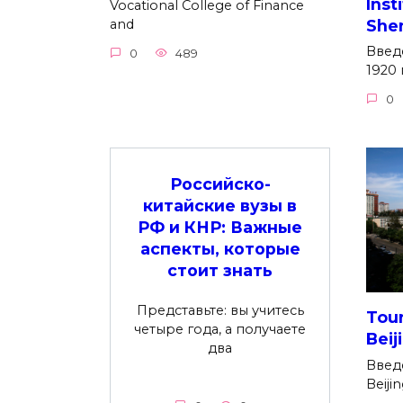
Inst
Vocational College of Finance
She
and
Введ
0
489
1920 
0
Российско-
китайские вузы в
РФ и КНР: Важные
аспекты, которые
стоит знать
Представьте: вы учитесь
Tour
четыре года, а получаете
Beij
два
Введе
Beiji