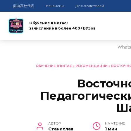
面向高校代表
Вакансии
Для родителей
Обучение в Китае:
зачисление в более 400+ ВУЗов
Whats
Перейти
к
ОБУЧЕНИЕ В КИТАЕ
»
РЕКОМЕНДАЦИИ
»
ВОСТОЧНО
содержанию
Восточн
Педагогически
Ш
АВТОР
НА ЧТЕНИЕ
Станислав
1 мин