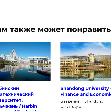
ам также может понравить
бинский
Shandong University 
итехнический
Finance and Economi
верситет,
Введение Shandong
ьчжэнь / Harbin
University of