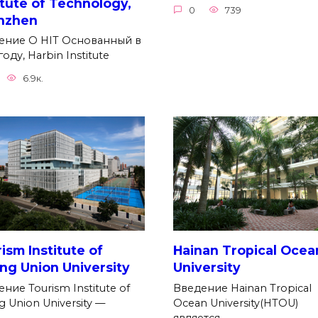
itute of Technology,
0
739
nzhen
ение О HIT Основанный в
году, Harbin Institute
6.9к.
ism Institute of
Hainan Tropical Ocea
ing Union University
University
ние Tourism Institute of
Введение Hainan Tropical
ng Union University —
Ocean University(HTOU)
является