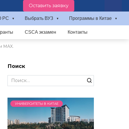
Оставить заявку
О PC
Выбрать ВУЗ
Программы в Китае
Гранты
CSCA экзамен
Контакты
и MAX.
Поиск
Search
for:
УНИВЕРСИТЕТЫ В КИТАЕ