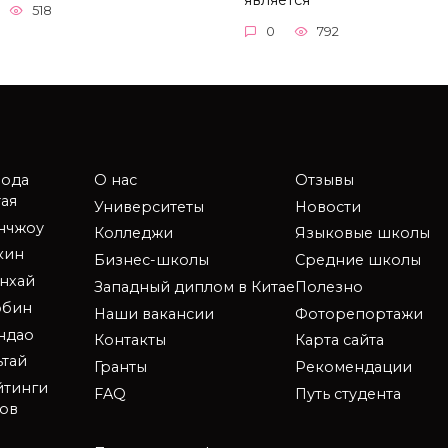
518
0
792
рода
О нас
Отзывы
ая
Университеты
Новости
анчжоу
Колледжи
Языковые школы
кин
Бизнес-школы
Средние школы
нхай
Западный диплом в Китае
Полезно
рбин
Наши вакансии
Фоторепортажи
ндао
Контакты
Карта сайта
ьтай
Гранты
Рекомендации
йтинги
FAQ
Путь студента
зов