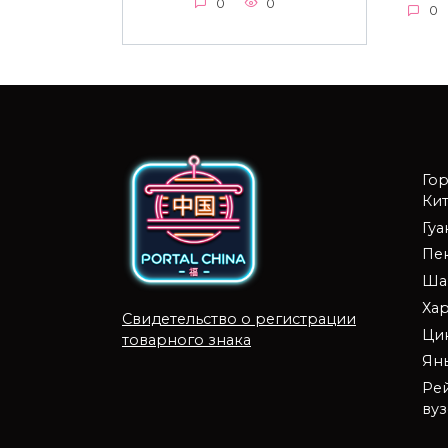
0
0
0
Го
Кит
Гу
Пе
Ша
Ха
Свидетельство о регистрации
Ци
товарного знака
Ян
Ре
ву