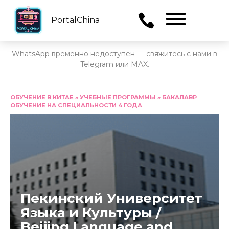
PortalChina
Menu
WhatsApp временно недоступен — свяжитесь с нами в
Telegram или MAX.
Перейти
к
ОБУЧЕНИЕ В КИТАЕ
»
УЧЕБНЫЕ ПРОГРАММЫ
»
БАКАЛАВР
ОБУЧЕНИЕ НА СПЕЦИАЛЬНОСТИ 4 ГОДА
содержанию
Пекинский Университет
Языка и Культуры /
Beijing Language and