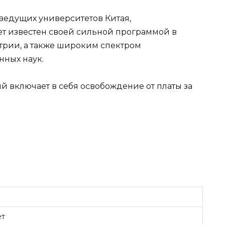
 ведущих университетов Китая,
т известен своей сильной программой в
трии, а также широким спектром
нных наук.
ый включает в себя освобождение от платы за
ет