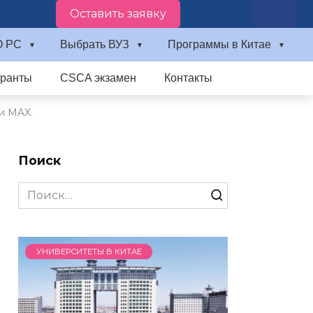
Оставить заявку
О PC
Выбрать ВУЗ
Программы в Китае
Гранты
CSCA экзамен
Контакты
и MAX.
Поиск
Search
for:
УНИВЕРСИТЕТЫ В КИТАЕ