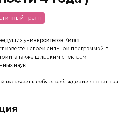
астичный грант
 ведущих университетов Китая,
т известен своей сильной программой в
трии, а также широким спектром
нных наук.
ый включает в себя освобождение от платы за
ция