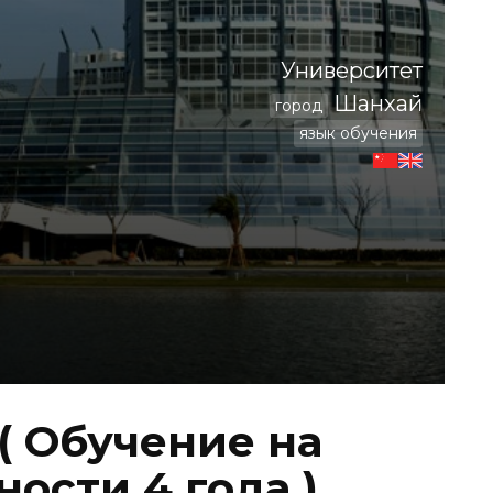
Университет
Шанхай
город
язык обучения
( Обучение на
ости 4 года )