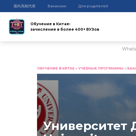
面向高校代表
Вакансии
Для родителей
Обучение в Китае:
зачисление в более 400+ ВУЗов
Whats
Перейти
к
ОБУЧЕНИЕ В КИТАЕ
»
УЧЕБНЫЕ ПРОГРАММЫ
»
БАК
содержанию
Университет 