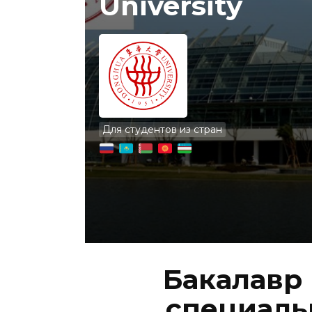
University
Для студентов из стран
Бакалавр 
специальн