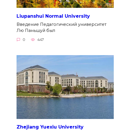
Liupanshui Normal University
Введение Педагогический университет
Лю Паньшуй был
0
447
Zhejiang Yuexiu University