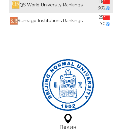
16
QS World University Rankings
302
25
Scimago Institutions Rankings
170
Пекин