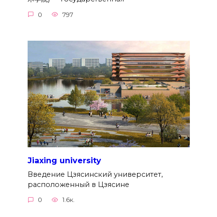
0
797
Jiaxing university
Введение Цзясинский университет,
расположенный в Цзясине
0
1.6к.