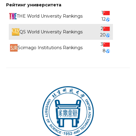
Рейтинг университета
1
THE World University Rankings
12
2
QS World University Rankings
20
3
Scimago Institutions Rankings
8