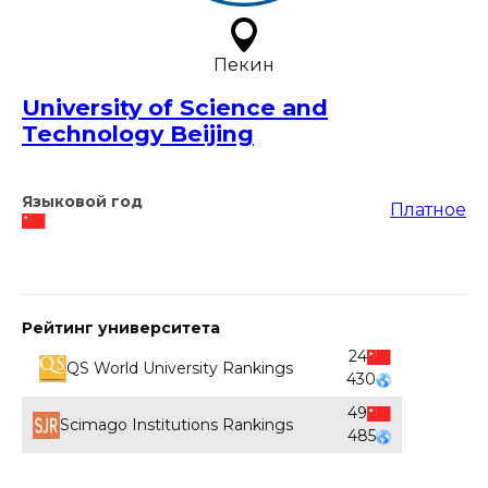
Пекин
University of Science and
Technology Beijing
Языковой год
Платное
Рейтинг университета
24
QS World University Rankings
430
49
Scimago Institutions Rankings
485