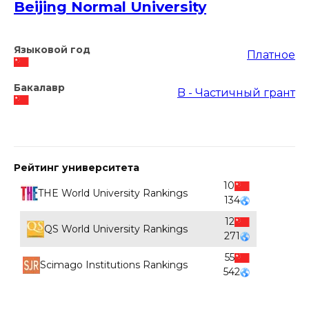
Beijing Normal University
Языковой год
Платное
Бакалавр
B - Частичный грант
Рейтинг университета
10
THE World University Rankings
134
12
QS World University Rankings
271
55
Scimago Institutions Rankings
542