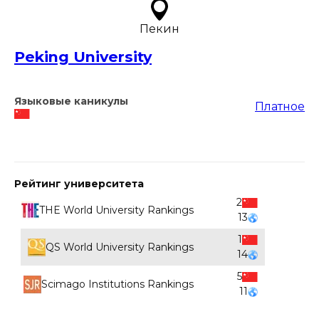
Пекин
Peking University
Языковые каникулы
Платное
Рейтинг университета
2
THE World University Rankings
13
1
QS World University Rankings
14
5
Scimago Institutions Rankings
11