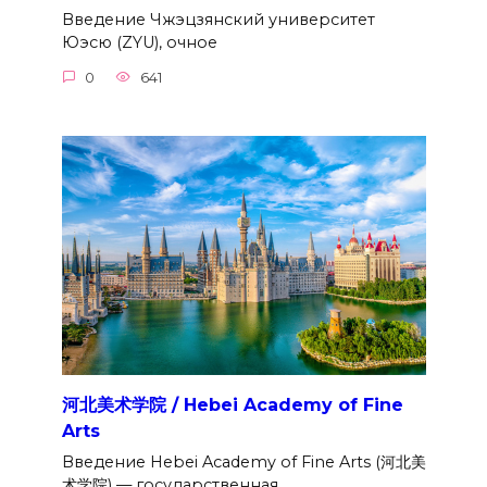
Введение Чжэцзянский университет
Юэсю (ZYU), очное
0
641
河北美术学院 / Hebei Academy of Fine
Arts
Введение Hebei Academy of Fine Arts (河北美
术学院) — государственная