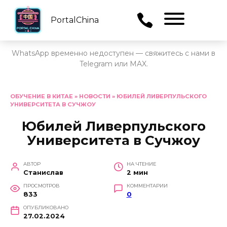
PortalChina
Menu
WhatsApp временно недоступен — свяжитесь с нами в
Telegram или MAX.
Перейти
к
ОБУЧЕНИЕ В КИТАЕ
»
НОВОСТИ
»
ЮБИЛЕЙ ЛИВЕРПУЛЬСКОГО
УНИВЕРСИТЕТА В СУЧЖОУ
содержанию
Юбилей Ливерпульского
Университета в Сучжоу
АВТОР
НА ЧТЕНИЕ
Станислав
2 мин
ПРОСМОТРОВ
КОММЕНТАРИИ
833
0
ОПУБЛИКОВАНО
27.02.2024