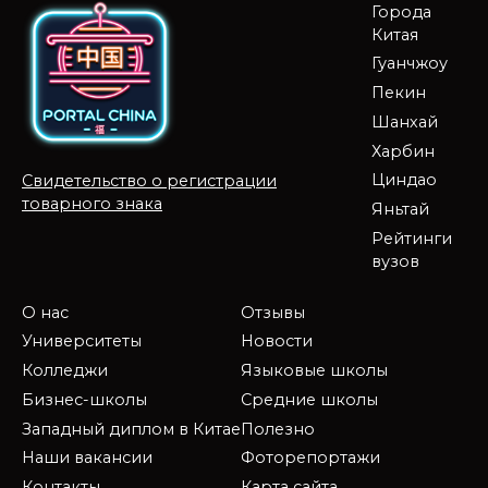
Города
Китая
Гуанчжоу
Пекин
Шанхай
Харбин
Циндао
Свидетельство о регистрации
товарного знака
Яньтай
Рейтинги
вузов
О нас
Отзывы
Университеты
Новости
Колледжи
Языковые школы
Бизнес-школы
Средние школы
Западный диплом в Китае
Полезно
Наши вакансии
Фоторепортажи
Контакты
Карта сайта