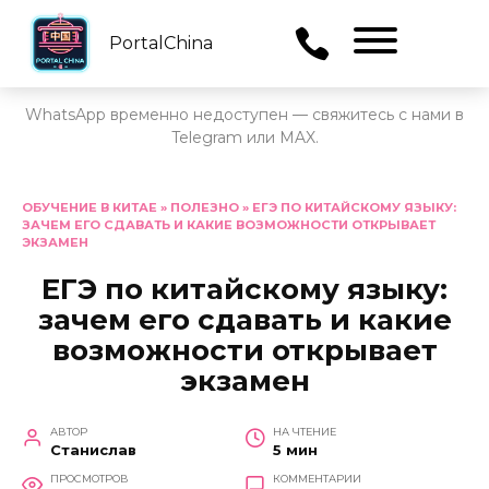
PortalChina
Menu
WhatsApp временно недоступен — свяжитесь с нами в
Telegram или MAX.
Перейти
к
ОБУЧЕНИЕ В КИТАЕ
»
ПОЛЕЗНО
»
ЕГЭ ПО КИТАЙСКОМУ ЯЗЫКУ:
ЗАЧЕМ ЕГО СДАВАТЬ И КАКИЕ ВОЗМОЖНОСТИ ОТКРЫВАЕТ
содержанию
ЭКЗАМЕН
ЕГЭ по китайскому языку:
зачем его сдавать и какие
возможности открывает
экзамен
АВТОР
НА ЧТЕНИЕ
Станислав
5 мин
ПРОСМОТРОВ
КОММЕНТАРИИ