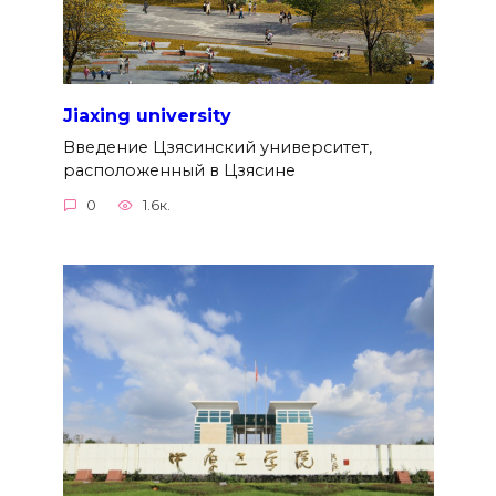
Jiaxing university
Введение Цзясинский университет,
расположенный в Цзясине
0
1.6к.