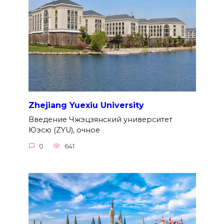
Zhejiang Yuexiu University
Введение Чжэцзянский университет
Юэсю (ZYU), очное
0
641