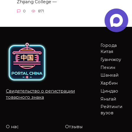
Zhijiang College —
0
871
Города
Китая
Гуанчжоу
Пекин
Шанхай
Харбин
Циндао
Свидетельство о регистрации
товарного знака
Яньтай
Рейтинги
вузов
О нас
Отзывы