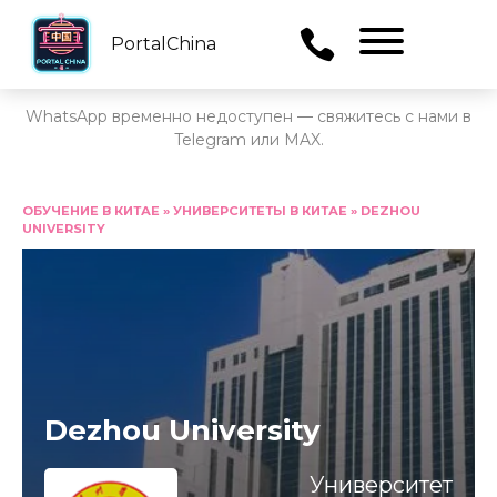
PortalChina
Menu
WhatsApp временно недоступен — свяжитесь с нами в
Telegram или MAX.
Перейти
к
ОБУЧЕНИЕ В КИТАЕ
»
УНИВЕРСИТЕТЫ В КИТАЕ
»
DEZHOU
UNIVERSITY
содержанию
Dezhou University
Университет