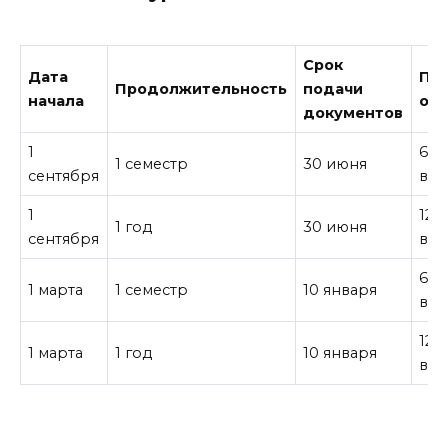
Срок
Дата
Пла
Продолжительность
подачи
начала
об
документов
1
6,0
1 семестр
30 июня
сентября
все
1
12,
1 год
30 июня
сентября
все
6,0
1 марта
1 семестр
10 января
все
12,
1 марта
1 год
10 января
все