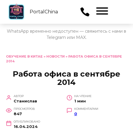
PortalChina
Menu
WhatsApp временно недоступен — свяжитесь с нами в
Telegram или MAX.
Перейти
к
ОБУЧЕНИЕ В КИТАЕ
»
НОВОСТИ
»
РАБОТА ОФИСА В СЕНТЯБРЕ
2014
содержанию
Работа офиса в сентябре
2014
АВТОР
НА ЧТЕНИЕ
Станислав
1 мин
ПРОСМОТРОВ
КОММЕНТАРИИ
847
0
ОПУБЛИКОВАНО
16.04.2024