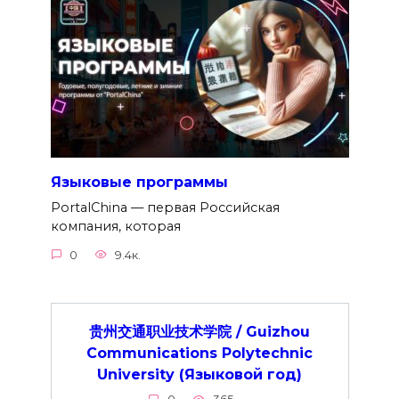
Языковые программы
PortalChina — первая Российская
компания, которая
0
9.4к.
贵州交通职业技术学院 / Guizhou
Communications Polytechnic
University (Языковой год)