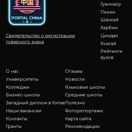
Гуанчжоу
Пекин
Шанхай
Харбин
Циндао
Свидетельство о регистрации
товарного знака
Яньтай
Рейтинги
вузов
О нас
Отзывы
Университеты
Новости
Колледжи
Языковые школы
Бизнес-школы
Средние школы
Западный диплом в Китае
Полезно
Наши вакансии
Фоторепортажи
Контакты
Карта сайта
Гранты
Рекомендации