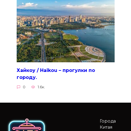
Хайкоу / Haikou – прогулки по
городу.
0
1.6к.
Города
Китая