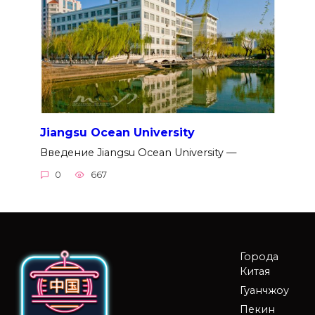
Jiangsu Ocean University
Введение Jiangsu Ocean University —
0
667
Города
Китая
Гуанчжоу
Пекин