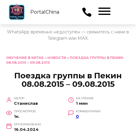
PortalChina
Menu
WhatsApp временно недоступен — свяжитесь с нами в
Telegram или MAX.
Перейти
к
ОБУЧЕНИЕ В КИТАЕ
»
НОВОСТИ
»
ПОЕЗДКА ГРУППЫ В ПЕКИН
08.08.2015 – 09.08.2015
содержанию
Поездка группы в Пекин
08.08.2015 – 09.08.2015
АВТОР
НА ЧТЕНИЕ
Станислав
1 мин
ПРОСМОТРОВ
КОММЕНТАРИИ
1к.
0
ОПУБЛИКОВАНО
16.04.2024