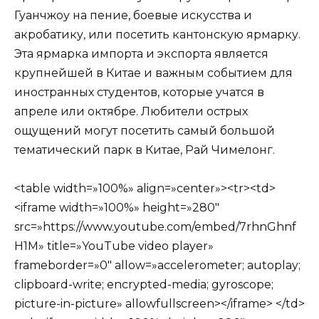
Гуанчжоу на пение, боевые искусства и
акробатику, или посетить кантонскую ярмарку.
Эта ярмарка импорта и экспорта является
крупнейшей в Китае и важным событием для
иностранных студентов, которые учатся в
апреле или октябре. Любители острых
ощущений могут посетить самый большой
тематический парк в Китае, Рай Чимелонг.
<table width=»100%» align=»center»><tr><td>
<iframe width=»100%» height=»280″
src=»https://www.youtube.com/embed/7rhnGhnf
H1M» title=»YouTube video player»
frameborder=»0″ allow=»accelerometer; autoplay;
clipboard-write; encrypted-media; gyroscope;
picture-in-picture» allowfullscreen></iframe> </td>