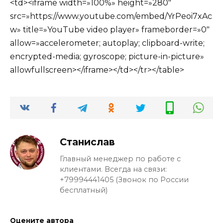
<td><iframe width=»100%» height=»280″
src=»https://www.youtube.com/embed/YrPeoi7xAc
w» title=»YouTube video player» frameborder=»0″
allow=»accelerometer; autoplay; clipboard-write;
encrypted-media; gyroscope; picture-in-picture»
allowfullscreen></iframe></td></tr></table>
Станислав
Главный менеджер по работе с
клиентами. Всегда на связи:
+79994441405 (Звонок по России
бесплатный)
Оцените автора