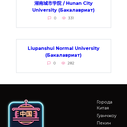
湖南城市学院 / Hunan City
University (Бакалавриат)
0
331
Liupanshui Normal University
(Бакалавриат)
0
282
Города
Китая
Гуанчжоу
Пекин