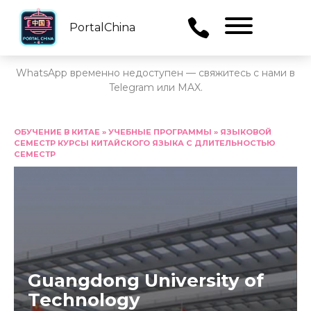
PortalChina
Menu
WhatsApp временно недоступен — свяжитесь с нами в
Telegram или MAX.
Перейти
к
ОБУЧЕНИЕ В КИТАЕ
»
УЧЕБНЫЕ ПРОГРАММЫ
»
ЯЗЫКОВОЙ
СЕМЕСТР КУРСЫ КИТАЙСКОГО ЯЗЫКА С ДЛИТЕЛЬНОСТЬЮ
содержанию
СЕМЕСТР
Guangdong University of
Technology