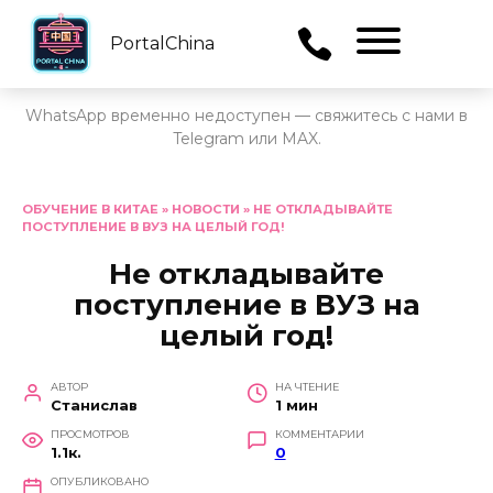
PortalChina
Menu
WhatsApp временно недоступен — свяжитесь с нами в
Telegram или MAX.
Перейти
к
ОБУЧЕНИЕ В КИТАЕ
»
НОВОСТИ
»
НЕ ОТКЛАДЫВАЙТЕ
ПОСТУПЛЕНИЕ В ВУЗ НА ЦЕЛЫЙ ГОД!
содержанию
Не откладывайте
поступление в ВУЗ на
целый год!
АВТОР
НА ЧТЕНИЕ
Станислав
1 мин
ПРОСМОТРОВ
КОММЕНТАРИИ
1.1к.
0
ОПУБЛИКОВАНО