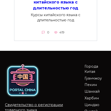
китайского языка с
длительностью год
Курсы китайского языка с
длительностью год
0
419
Города
Китая
Гуанчжоу
Пекин
Шанхай
Харбин
Циндао
Свидетельство о регистрации
товарного знака