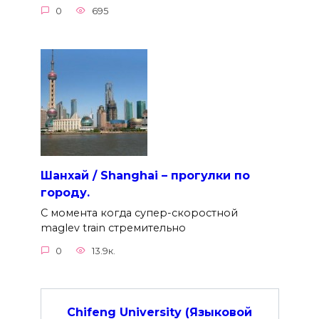
0
695
Шанхай / Shanghai – прогулки по
городу.
С момента когда супер-скоростной
maglev train стремительно
0
13.9к.
Chifeng University (Языковой