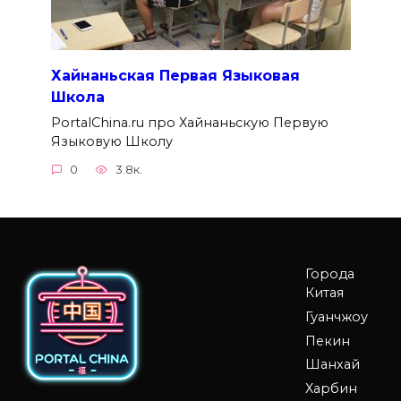
Хайнаньская Первая Языковая
Школа
PortalChina.ru про Хайнаньскую Первую
Языковую Школу
0
3.8к.
Города
Китая
Гуанчжоу
Пекин
Шанхай
Харбин