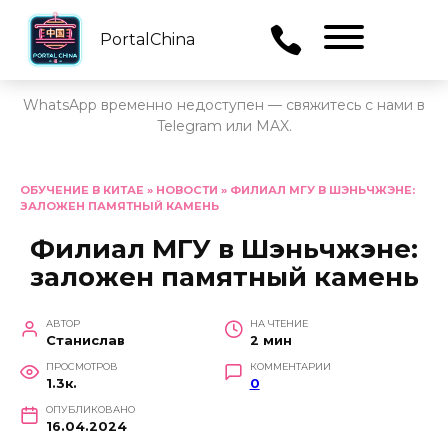
PortalChina
Menu
WhatsApp временно недоступен — свяжитесь с нами в
Telegram или MAX.
Перейти
к
ОБУЧЕНИЕ В КИТАЕ
»
НОВОСТИ
»
ФИЛИАЛ МГУ В ШЭНЬЧЖЭНЕ:
ЗАЛОЖЕН ПАМЯТНЫЙ КАМЕНЬ
содержанию
Филиал МГУ в Шэньчжэне:
заложен памятный камень
АВТОР
НА ЧТЕНИЕ
Станислав
2 мин
ПРОСМОТРОВ
КОММЕНТАРИИ
1.3к.
0
ОПУБЛИКОВАНО
16.04.2024