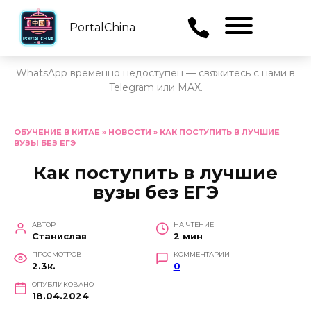
PortalChina
Menu
WhatsApp временно недоступен — свяжитесь с нами в
Telegram или MAX.
Перейти
к
ОБУЧЕНИЕ В КИТАЕ
»
НОВОСТИ
»
КАК ПОСТУПИТЬ В ЛУЧШИЕ
ВУЗЫ БЕЗ ЕГЭ
содержанию
Как поступить в лучшие
вузы без ЕГЭ
АВТОР
НА ЧТЕНИЕ
Станислав
2 мин
ПРОСМОТРОВ
КОММЕНТАРИИ
2.3к.
0
ОПУБЛИКОВАНО
18.04.2024