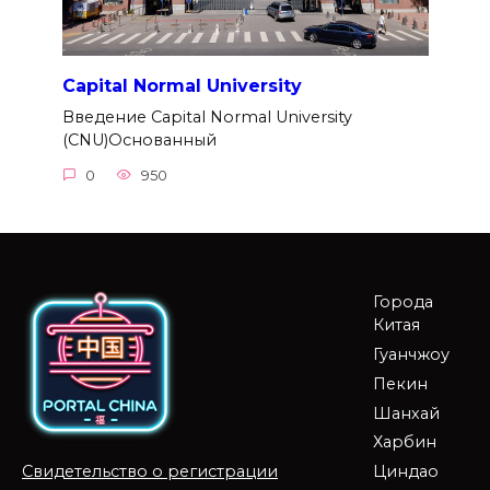
Capital Normal University
Введение Capital Normal University
(CNU)Основанный
0
950
Города
Китая
Гуанчжоу
Пекин
Шанхай
Харбин
Циндао
Свидетельство о регистрации