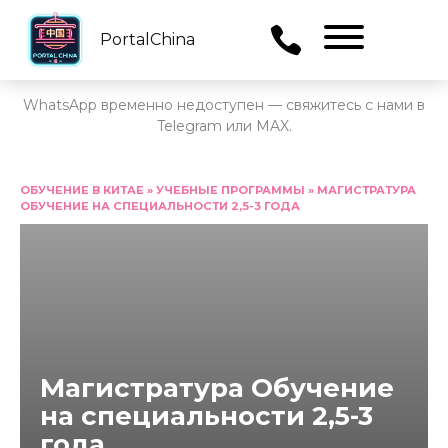
PortalChina
Menu
WhatsApp временно недоступен — свяжитесь с нами в
Telegram или MAX.
Перейти
к
ОБУЧЕНИЕ В КИТАЕ
»
УЧЕБНЫЕ ПРОГРАММЫ
»
МАГИСТРАТУРА
ОБУЧЕНИЕ НА СПЕЦИАЛЬНОСТИ 2,5-3 ГОДА
содержанию
Магистратура Обучение
на специальности 2,5-3
года