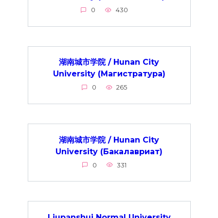
0
430
湖南城市学院 / Hunan City
University (Магистратура)
0
265
湖南城市学院 / Hunan City
University (Бакалавриат)
0
331
Liupanshui Normal University