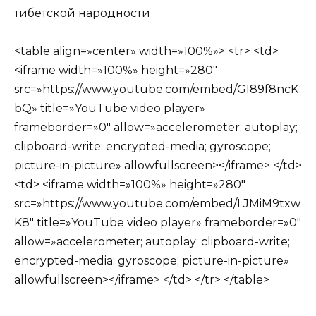
тибетской народности
<table align=»center» width=»100%»> <tr> <td>
<iframe width=»100%» height=»280″
src=»https://www.youtube.com/embed/GI89f8ncK
bQ» title=»YouTube video player»
frameborder=»0″ allow=»accelerometer; autoplay;
clipboard-write; encrypted-media; gyroscope;
picture-in-picture» allowfullscreen></iframe> </td>
<td> <iframe width=»100%» height=»280″
src=»https://www.youtube.com/embed/LJMiM9txw
K8″ title=»YouTube video player» frameborder=»0″
allow=»accelerometer; autoplay; clipboard-write;
encrypted-media; gyroscope; picture-in-picture»
allowfullscreen></iframe> </td> </tr> </table>