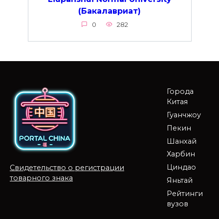
(Бакалавриат)
0
282
Города
Китая
Гуанчжоу
Пекин
Шанхай
Харбин
Циндао
Свидетельство о регистрации
товарного знака
Яньтай
Рейтинги
вузов