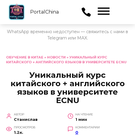
PortalChina
Menu
WhatsApp временно недоступен — свяжитесь с нами в
Telegram или MAX.
Перейти
к
ОБУЧЕНИЕ В КИТАЕ
»
НОВОСТИ
»
УНИКАЛЬНЫЙ КУРС
КИТАЙСКОГО + АНГЛИЙСКОГО ЯЗЫКОВ В УНИВЕРСИТЕТЕ ECNU
содержанию
Уникальный курс
китайского + английского
языков в университете
ECNU
АВТОР
НА ЧТЕНИЕ
Станислав
1 мин
ПРОСМОТРОВ
КОММЕНТАРИИ
1.2к.
0