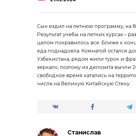
Сын ездил на летнюю программу, на 8
Результат учебы на летних курсах – ра
целом понравилось все. Ближе к концу
еда поднадоела. Комнатой остался до
Узбекистана, рядом жили турок и фран
зеркало, поэтому из депозита вычли 
свободное время катались на террито
числе на Великую Китайскую Стену.
Станислав