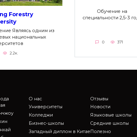
Обучение на
ing Forestry
специальности 2,5-3 го
ersity
ение Являясь одним из
евых национальных
0
371
ерситетов
2.2к.
рода
О нас
Отзывы
ая
Университеты
Новости
анчжоу
Колледжи
Языковые школы
кин
Бизнес-школы
Средние школы
нхай
Западный диплом в Китае
Полезно