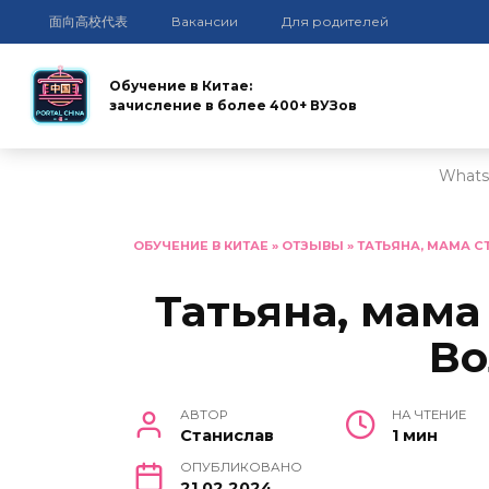
面向高校代表
Вакансии
Для родителей
Обучение в Китае:
зачисление в более 400+ ВУЗов
Whats
Перейти
к
ОБУЧЕНИЕ В КИТАЕ
»
ОТЗЫВЫ
»
ТАТЬЯНА, МАМА СТ
содержанию
Татьяна, мама 
Во
АВТОР
НА ЧТЕНИЕ
Станислав
1 мин
ОПУБЛИКОВАНО
21.02.2024