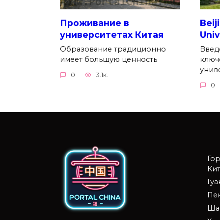
Проживание в
Beij
университетах Китая
Univ
Образование традиционно
Введ
имеет большую ценность
ключ
унив
0
3.1к.
0
Го
Кит
Гу
Пе
Ша