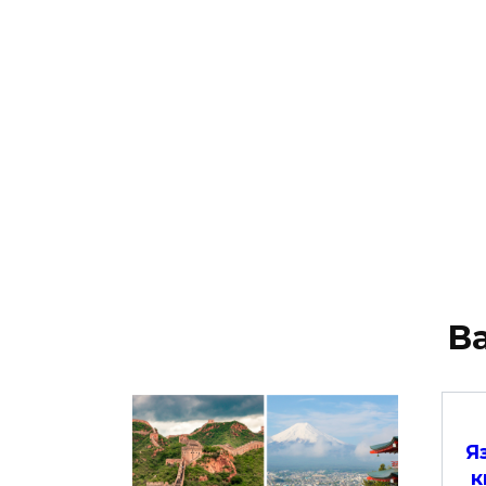
В
Я
к