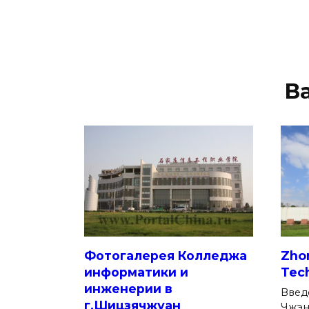
В
Фотогалерея Колледжа
Zhon
информатики и
Tec
инженерии в
Введ
г.Шицзячжуан
Чжэн