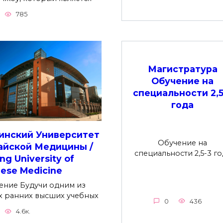
785
Магистратура
Обучение на
специальности 2,5
года
инский Университет
Обучение на
айской Медицины /
специальности 2,5-3 го
ing University of
nese Medicine
ение Будучи одним из
х ранних высших учебных
0
436
4.6к.