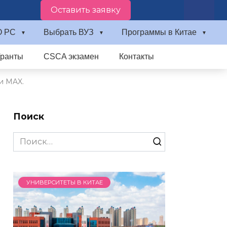
Оставить заявку
О PC
Выбрать ВУЗ
Программы в Китае
Гранты
CSCA экзамен
Контакты
и MAX.
Поиск
Search
for:
УНИВЕРСИТЕТЫ В КИТАЕ