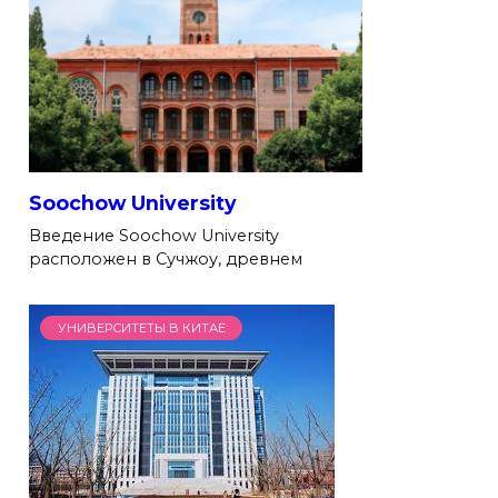
Soochow University
Введение Soochow University
расположен в Сучжоу, древнем
УНИВЕРСИТЕТЫ В КИТАЕ