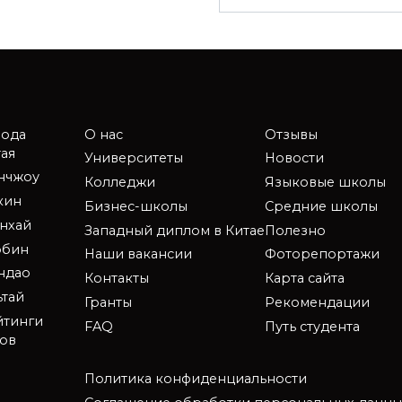
рода
О нас
Отзывы
ая
Университеты
Новости
анчжоу
Колледжи
Языковые школы
кин
Бизнес-школы
Средние школы
нхай
Западный диплом в Китае
Полезно
рбин
Наши вакансии
Фоторепортажи
ндао
Контакты
Карта сайта
ьтай
Гранты
Рекомендации
йтинги
FAQ
Путь студента
зов
Политика конфиденциальности