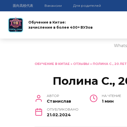
面向高校代表
Вакансии
Для родителей
Обучение в Китае:
зачисление в более 400+ ВУЗов
Whats
Перейти
к
ОБУЧЕНИЕ В КИТАЕ
»
ОТЗЫВЫ
»
ПОЛИНА С., 20 ЛЕТ
содержанию
Полина С., 2
АВТОР
НА ЧТЕНИЕ
Станислав
1 мин
ОПУБЛИКОВАНО
21.02.2024