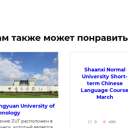
ам также может понравить
Shaanxi Normal
University Short-
term Chinese
Language Cours
March
gyuan University of
hnology
ение ZUT расположен в
0
490
чжоу, который является