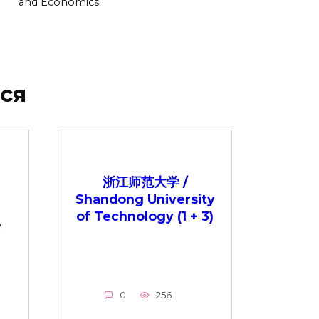
and Economics
ся
浙江师范大学 /
Shandong University
of Technology (1 + 3)
e
0
256