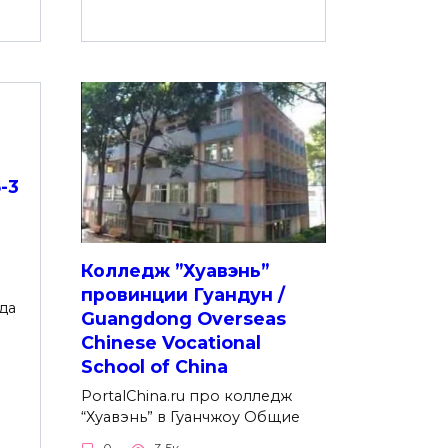
-3
Колледж ”Хуавэнь”
провинции Гуандун /
да
Guangdong Overseas
Chinese Vocational
School of China
PortalChina.ru про колледж
“Хуавэнь” в Гуанчжоу Общие