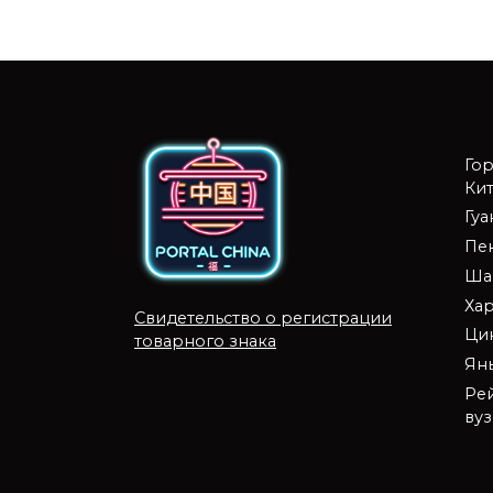
Го
Кит
Гу
Пе
Ша
Ха
Свидетельство о регистрации
Ци
товарного знака
Ян
Ре
ву