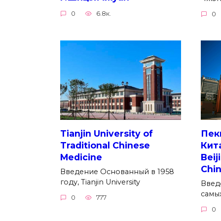
0
6.8к.
0
Tianjin University of
Пек
Traditional Chinese
Кит
Medicine
Beij
Chi
Введение Основанный в 1958
году, Tianjin University
Введ
самы
0
777
0