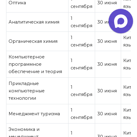
Оптика
30 июня
сентября
язык
1
Кита
Аналитическая химия
30 июня
сентября
язык
1
Кита
Органическая химия
30 июня
сентября
язык
Компьютерное
1
Кита
программное
30 июня
сентября
язык
обеспечение и теория
Прикладные
1
Кита
компьютерные
30 июня
сентября
язык
технологии
1
Кита
Менеджмент туризма
30 июня
сентября
язык
Экономика и
1
Кита
менеджмент
30 июня