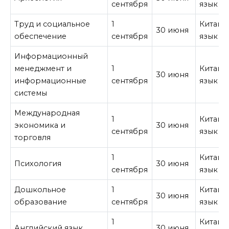
сентября
язык
Труд и социальное
1
Китайс
30 июня
обеспечение
сентября
язык
Информационный
менеджмент и
1
Китайс
30 июня
информационные
сентября
язык
системы
Международная
1
Китайс
экономика и
30 июня
сентября
язык
торговля
1
Китайс
Психология
30 июня
сентября
язык
Дошкольное
1
Китайс
30 июня
образование
сентября
язык
1
Китайс
Английский язык
30 июня