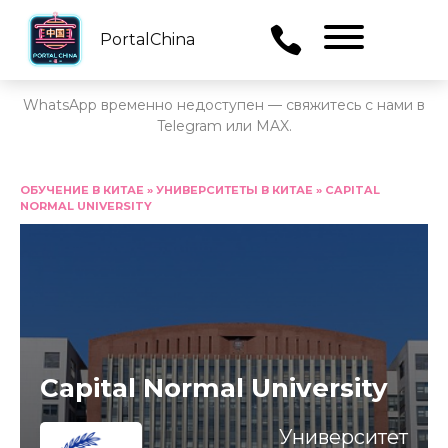
PortalChina
Menu
WhatsApp временно недоступен — свяжитесь с нами в
Telegram или MAX.
Перейти
к
ОБУЧЕНИЕ В КИТАЕ
»
УНИВЕРСИТЕТЫ В КИТАЕ
»
CAPITAL
NORMAL UNIVERSITY
содержанию
Capital Normal University
Университет