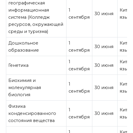
географическая
информационная
1
Кита
30 июня
система (Колледж
сентября
язык
ресурсов, окружающей
среды и туризма)
Дошкольное
1
Кита
30 июня
образование
сентября
язык
1
Кита
Генетика
30 июня
сентября
язык
Биохимия и
1
Кита
молекулярная
30 июня
сентября
язык
биология
Физика
1
Кита
конденсированного
30 июня
сентября
язык
состояния вещества
1
Кита