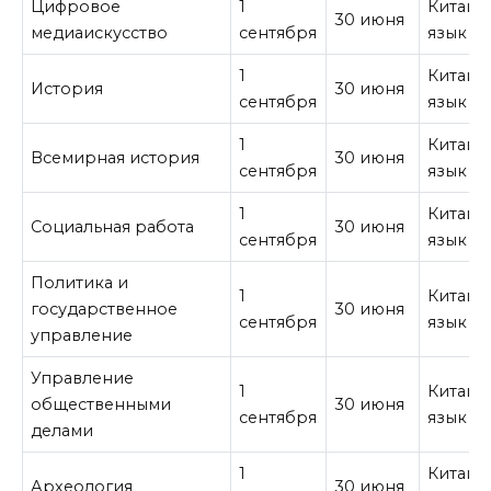
Цифровое
1
Китайс
30 июня
медиаискусство
сентября
язык
1
Китайс
История
30 июня
сентября
язык
1
Китайс
Всемирная история
30 июня
сентября
язык
1
Китайс
Социальная работа
30 июня
сентября
язык
Политика и
1
Китайс
государственное
30 июня
сентября
язык
управление
Управление
1
Китайс
общественными
30 июня
сентября
язык
делами
1
Китайс
Археология
30 июня