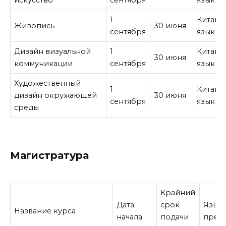
искусство
сентября
язык
1
Китайс
Живопись
30 июня
сентября
язык
Дизайн визуальной
1
Китайс
30 июня
коммуникации
сентября
язык
Художественный
1
Китайс
дизайн окружающей
30 июня
сентября
язык
среды
Магистратура
Крайний
Дата
срок
Язык
Название курса
начала
подачи
преп