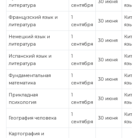
30 июня
литература
сентября
язык
Французский язык и
1
Кита
30 июня
литература
сентября
язык
Немецкий язык и
1
Кита
30 июня
литература
сентября
язык
Испанский язык и
1
Кита
30 июня
литература
сентября
язык
Фундаментальная
1
Кита
30 июня
математика
сентября
язык
Прикладная
1
Кита
30 июня
психология
сентября
язык
1
Кита
География человека
30 июня
сентября
язык
Картография и