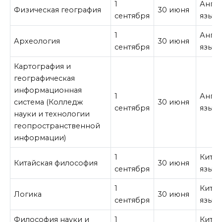
1
Англ
Физическая география
30 июня
сентября
язык
1
Англ
Археология
30 июня
сентября
язык
Картография и
географическая
информационная
1
Англ
система (Колледж
30 июня
сентября
язык
науки и технологии
геопространственной
информации)
1
Кита
Китайская философия
30 июня
сентября
язык
1
Кита
Логика
30 июня
сентября
язык
Философия науки и
1
Кита