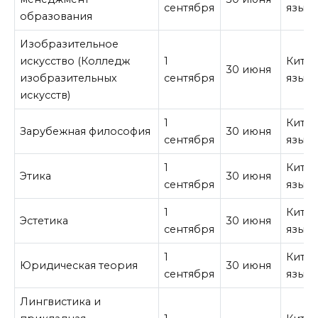
сентября
язык
образования
Изобразительное
искусство (Колледж
1
Кита
30 июня
изобразительных
сентября
язык
искусств)
1
Кита
Зарубежная философия
30 июня
сентября
язык
1
Кита
Этика
30 июня
сентября
язык
1
Кита
Эстетика
30 июня
сентября
язык
1
Кита
Юридическая теория
30 июня
сентября
язык
Лингвистика и