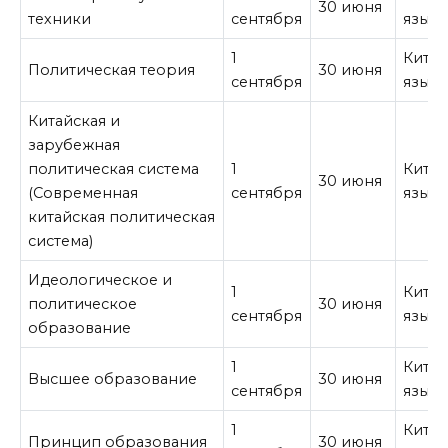
30 июня
техники
сентября
язык
1
Кита
Политическая теория
30 июня
сентября
язык
Китайская и
зарубежная
политическая система
1
Кита
30 июня
(Современная
сентября
язык
китайская политическая
система)
Идеологическое и
1
Кита
политическое
30 июня
сентября
язык
образование
1
Кита
Высшее образование
30 июня
сентября
язык
1
Кита
Принцип образования
30 июня