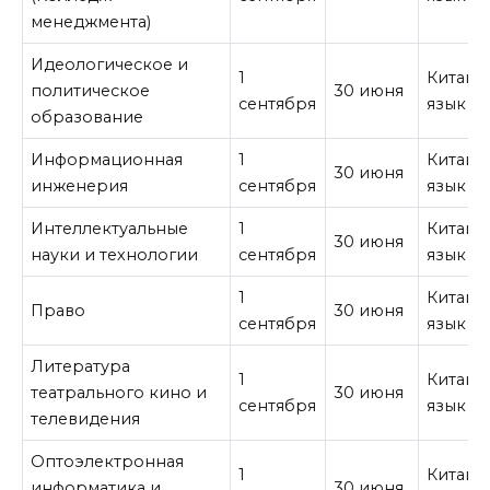
менеджмента)
Идеологическое и
1
Китайс
политическое
30 июня
сентября
язык
образование
Информационная
1
Китайс
30 июня
инженерия
сентября
язык
Интеллектуальные
1
Китайс
30 июня
науки и технологии
сентября
язык
1
Китайс
Право
30 июня
сентября
язык
Литература
1
Китайс
театрального кино и
30 июня
сентября
язык
телевидения
Оптоэлектронная
1
Китайс
информатика и
30 июня