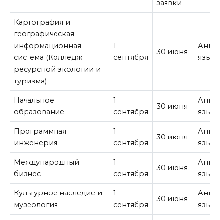
заявки
Картография и
географическая
информационная
1
Англ
30 июня
система (Колледж
сентября
язык
ресурсной экологии и
туризма)
Начальное
1
Англ
30 июня
образование
сентября
язык
Программная
1
Англ
30 июня
инженерия
сентября
язык
Международный
1
Англ
30 июня
бизнес
сентября
язык
Культурное наследие и
1
Англ
30 июня
музеология
сентября
язык