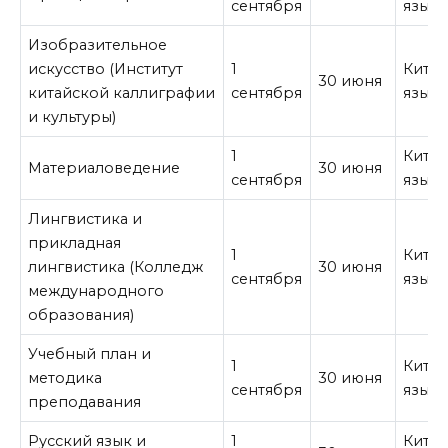
сентября
язык
Изобразительное
искусство (Институт
1
Кита
30 июня
китайской каллиграфии
сентября
язык
и культуры)
1
Кита
Материаловедение
30 июня
сентября
язык
Лингвистика и
прикладная
1
Кита
лингвистика (Колледж
30 июня
сентября
язык
международного
образования)
Учебный план и
1
Кита
методика
30 июня
сентября
язык
преподавания
Русский язык и
1
Кита