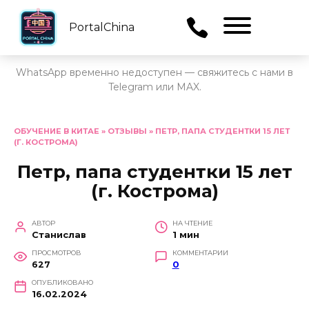
PortalChina
Menu
WhatsApp временно недоступен — свяжитесь с нами в
Telegram или MAX.
Перейти
к
ОБУЧЕНИЕ В КИТАЕ
»
ОТЗЫВЫ
»
ПЕТР, ПАПА СТУДЕНТКИ 15 ЛЕТ
(Г. КОСТРОМА)
содержанию
Петр, папа студентки 15 лет
(г. Кострома)
АВТОР
НА ЧТЕНИЕ
Станислав
1 мин
ПРОСМОТРОВ
КОММЕНТАРИИ
627
0
ОПУБЛИКОВАНО
16.02.2024