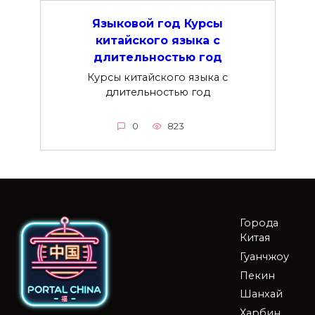
Языковой год Курсы
китайского языка с
длительностью год
Курсы китайского языка с
длительностью год
0
823
Города
Китая
Гуанчжоу
Пекин
Шанхай
Харбин