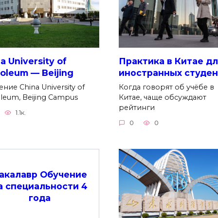
a University of
Практика в Китае д
oleum — Beijing
иностранных студен
ние China University of
Когда говорят об учёбе в
leum, Beijing Campus
Китае, чаще обсуждают
рейтинги
1.1к.
0
0
акалавр Обучение
а специальности 4
года