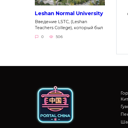
Leshan Normal University
Введение LSTC, (Leshan
Teachers College), который был
0
506
Го
Кит
Гу
Пе
Ша