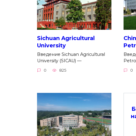
Sichuan Agricultural
Chin
University
Petr
Введение Sichuan Agricultural
Введе
University (SICAU) —
Petro
0
825
0
Б
н