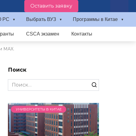
Оставить заявку
О PC
Выбрать ВУЗ
Программы в Китае
Гранты
CSCA экзамен
Контакты
и MAX.
Поиск
Search
for:
УНИВЕРСИТЕТЫ В КИТАЕ