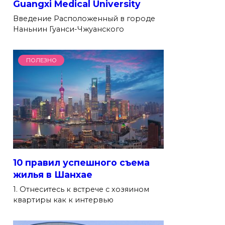
Guangxi Medical University
Введение Расположенный в городе
Наньнин Гуанси-Чжуанского
ПОЛЕЗНО
10 правил успешного съема
жилья в Шанхае
1. Отнеситесь к встрече с хозяином
квартиры как к интервью