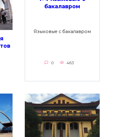
бакалавром
Языковые с бакалавром
ля
тов
0
463