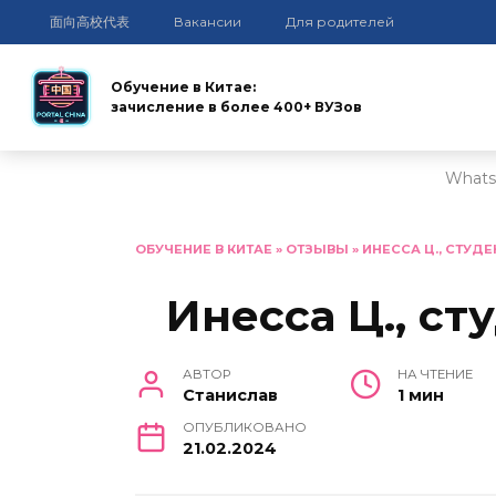
面向高校代表
Вакансии
Для родителей
Обучение в Китае:
зачисление в более 400+ ВУЗов
Whats
Перейти
к
ОБУЧЕНИЕ В КИТАЕ
»
ОТЗЫВЫ
»
ИНЕССА Ц., СТУДЕ
содержанию
Инесса Ц., ст
АВТОР
НА ЧТЕНИЕ
Станислав
1 мин
ОПУБЛИКОВАНО
21.02.2024