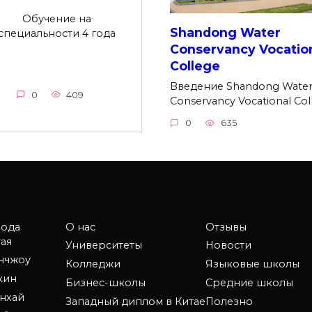
Обучение на
Shandong Water
специальности 4 года
Conservancy Vocatio
College
Введение Shandong Wate
0
409
Conservancy Vocational Col
0
635
рода
О нас
Отзывы
ая
Университеты
Новости
анчжоу
Колледжи
Языковые школы
кин
Бизнес-школы
Средние школы
нхай
Западный диплом в Китае
Полезно