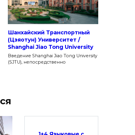
Шанхайский Транспортный
(Цзяотун) Университет /
Shanghai Jiao Tong University
Введение Shanghai Jiao Tong University
(SJTU), непосредственно
ся
1+4 Языковые с