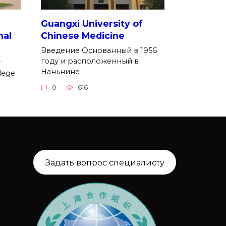
Guangxi University of
nal
Chinese Medicine
Введение Основанный в 1956
году и расположенный в
r
Наньнине
lege
0
616
Задать вопрос специалисту