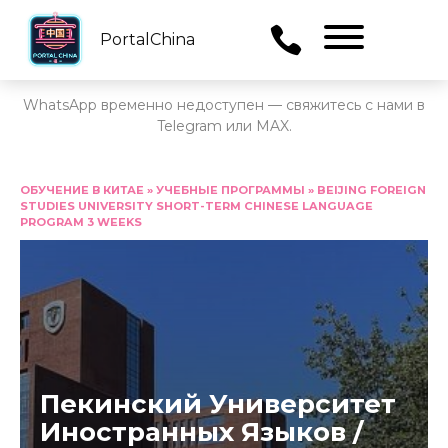
PortalChina
Menu
WhatsApp временно недоступен — свяжитесь с нами в
Telegram или MAX.
Перейти
к
ОБУЧЕНИЕ В КИТАЕ
»
УЧЕБНЫЕ ПРОГРАММЫ
»
BEIJING FOREIGN
STUDIES UNIVERSITY SHORT-TERM CHINESE LANGUAGE
содержанию
PROGRAM 3 WEEKS
Пекинский Университет
Иностранных Языков /