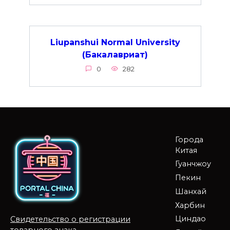
Liupanshui Normal University
(Бакалавриат)
0
282
Города
Китая
Гуанчжоу
Пекин
Шанхай
Харбин
Циндао
Свидетельство о регистрации
товарного знака