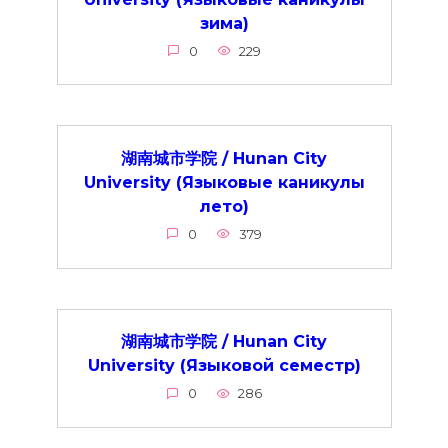
зима)
0
229
湖南城市学院 / Hunan City
University (Языковые каникулы
лето)
0
379
湖南城市学院 / Hunan City
University (Языковой семестр)
0
286