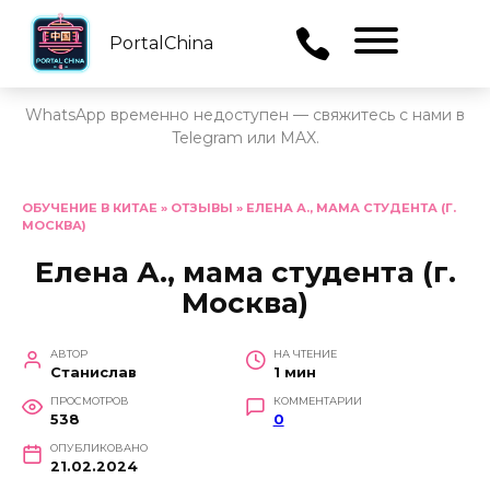
PortalChina
Menu
WhatsApp временно недоступен — свяжитесь с нами в
Telegram или MAX.
Перейти
к
ОБУЧЕНИЕ В КИТАЕ
»
ОТЗЫВЫ
»
ЕЛЕНА А., МАМА СТУДЕНТА (Г.
МОСКВА)
содержанию
Елена А., мама студента (г.
Москва)
АВТОР
НА ЧТЕНИЕ
Станислав
1 мин
ПРОСМОТРОВ
КОММЕНТАРИИ
538
0
ОПУБЛИКОВАНО
21.02.2024