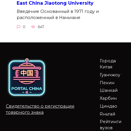
East China Jiaotong University
Введение Основанный в 1971 году и
расположенный в Наньчане
0
647
Города
Китая
Гуанчжоу
Пекин
Шанхай
Харбин
Циндао
Свидетельство о регистрации
товарного знака
Яньтай
Рейтинги
вузов