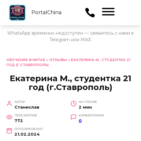
PortalChina
Menu
WhatsApp временно недоступен — свяжитесь с нами в
Telegram или MAX.
Перейти
к
ОБУЧЕНИЕ В КИТАЕ
»
ОТЗЫВЫ
»
ЕКАТЕРИНА М., СТУДЕНТКА 21
ГОД (Г.СТАВРОПОЛЬ)
содержанию
Екатерина М., студентка 21
год (г.Ставрополь)
АВТОР
НА ЧТЕНИЕ
Станислав
2 мин
ПРОСМОТРОВ
КОММЕНТАРИИ
772
0
ОПУБЛИКОВАНО
21.02.2024