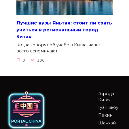
Лучшие вузы Яньтая: стоит ли ехать
учиться в региональный город
Китая
Когда говорят об учебе в Китае, чаще
всего вспоминают
0
300
Города
Китая
Гуанчжоу
Пекин
Шанхай