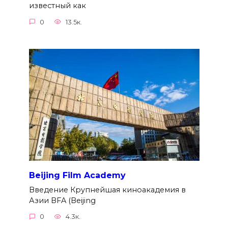
известный как
0
13.5к.
Beijing Film Academy
Введение Крупнейшая киноакадемия в
Азии BFA (Beijing
0
4.3к.